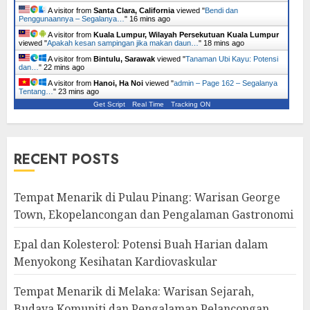
A visitor from
Santa Clara, California
viewed "
Bendi dan
Penggunaannya – Segalanya…
"
16 mins ago
A visitor from
Kuala Lumpur, Wilayah Persekutuan Kuala Lumpur
viewed "
Apakah kesan sampingan jika makan daun…
"
18 mins ago
A visitor from
Bintulu, Sarawak
viewed "
Tanaman Ubi Kayu: Potensi
dan…
"
22 mins ago
A visitor from
Hanoi, Ha Noi
viewed "
admin – Page 162 – Segalanya
Tentang…
"
23 mins ago
Get Script
Real Time
Tracking ON
RECENT POSTS
Tempat Menarik di Pulau Pinang: Warisan George
Town, Ekopelancongan dan Pengalaman Gastronomi
Epal dan Kolesterol: Potensi Buah Harian dalam
Menyokong Kesihatan Kardiovaskular
Tempat Menarik di Melaka: Warisan Sejarah,
Budaya Komuniti dan Pengalaman Pelancongan