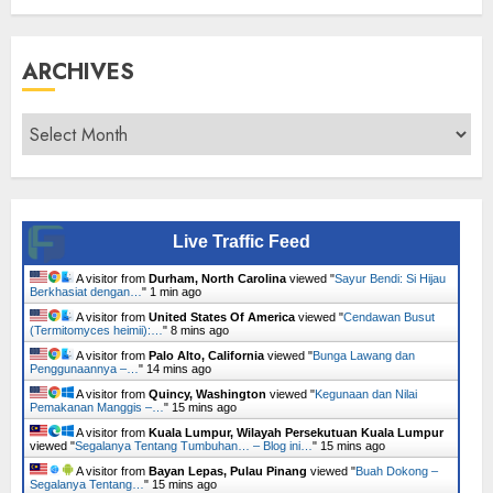
ARCHIVES
Archives
Live Traffic Feed
A visitor from
Durham, North Carolina
viewed "
Sayur Bendi: Si Hijau
Berkhasiat dengan…
"
1 min ago
A visitor from
United States Of America
viewed "
Cendawan Busut
(Termitomyces heimii):…
"
8 mins ago
A visitor from
Palo Alto, California
viewed "
Bunga Lawang dan
Penggunaannya –…
"
14 mins ago
A visitor from
Quincy, Washington
viewed "
Kegunaan dan Nilai
Pemakanan Manggis –…
"
15 mins ago
A visitor from
Kuala Lumpur, Wilayah Persekutuan Kuala Lumpur
viewed "
Segalanya Tentang Tumbuhan… – Blog ini…
"
15 mins ago
A visitor from
Bayan Lepas, Pulau Pinang
viewed "
Buah Dokong –
Segalanya Tentang…
"
15 mins ago