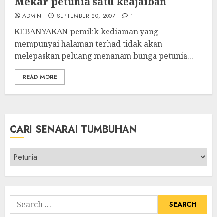
Mekar petunia satu keajaiban
ADMIN
SEPTEMBER 20, 2007
1
KEBANYAKAN pemilik kediaman yang
mempunyai halaman terhad tidak akan
melepaskan peluang menanam bunga petunia...
READ MORE
CARI SENARAI TUMBUHAN
Cari
Senarai
Tumbuhan
Search
for: