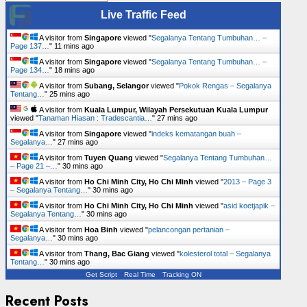
Live Traffic Feed
A visitor from
Singapore
viewed "
Segalanya Tentang Tumbuhan… –
Page 137…
"
11 mins ago
A visitor from
Singapore
viewed "
Segalanya Tentang Tumbuhan… –
Page 134…
"
18 mins ago
A visitor from
Subang, Selangor
viewed "
Pokok Rengas – Segalanya
Tentang…
"
25 mins ago
A visitor from
Kuala Lumpur, Wilayah Persekutuan Kuala Lumpur
viewed "
Tanaman Hiasan : Tradescantia…
"
27 mins ago
A visitor from
Singapore
viewed "
indeks kematangan buah –
Segalanya…
"
27 mins ago
A visitor from
Tuyen Quang
viewed "
Segalanya Tentang Tumbuhan…
– Page 21 –…
"
30 mins ago
A visitor from
Ho Chi Minh City, Ho Chi Minh
viewed "
2013 – Page 3
– Segalanya Tentang…
"
30 mins ago
A visitor from
Ho Chi Minh City, Ho Chi Minh
viewed "
asid koetjapik –
Segalanya Tentang…
"
30 mins ago
A visitor from
Hoa Binh
viewed "
pelancongan pertanian –
Segalanya…
"
30 mins ago
A visitor from
Thang, Bac Giang
viewed "
kolesterol total – Segalanya
Tentang…
"
30 mins ago
Get Script
Real Time
Tracking ON
Recent Posts