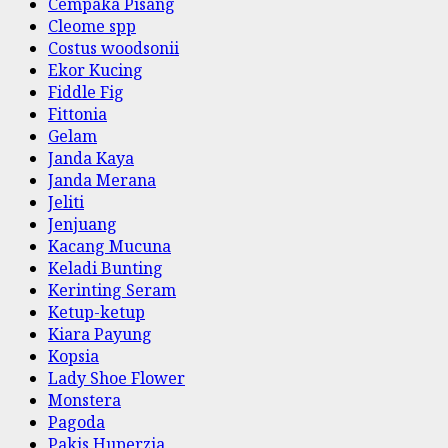
Cempaka Pisang
Cleome spp
Costus woodsonii
Ekor Kucing
Fiddle Fig
Fittonia
Gelam
Janda Kaya
Janda Merana
Jeliti
Jenjuang
Kacang Mucuna
Keladi Bunting
Kerinting Seram
Ketup-ketup
Kiara Payung
Kopsia
Lady Shoe Flower
Monstera
Pagoda
Pakis Huperzia