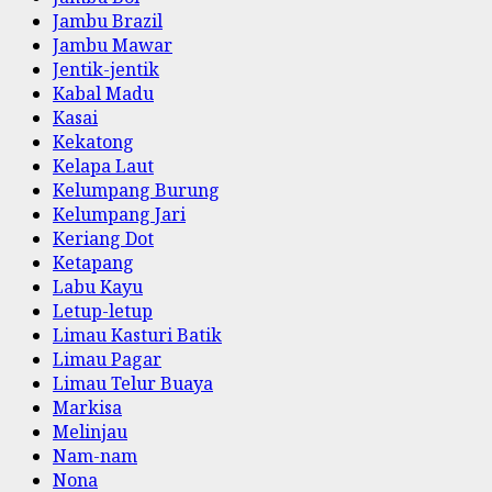
Jambu Brazil
Jambu Mawar
Jentik-jentik
Kabal Madu
Kasai
Kekatong
Kelapa Laut
Kelumpang Burung
Kelumpang Jari
Keriang Dot
Ketapang
Labu Kayu
Letup-letup
Limau Kasturi Batik
Limau Pagar
Limau Telur Buaya
Markisa
Melinjau
Nam-nam
Nona