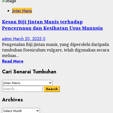
Jintan Manis
Kesan Biji Jintan Manis terhadap
Pencernaan dan Kesihatan Usus Manusia
admin
March 20, 2025
0
Pengenalan Biji jintan manis, yang diperolehi daripada
tumbuhan Foeniculum vulgare, telah digunakan secara
meluas...
Read More
Cari Senarai Tumbuhan
Cari
Senarai
Search
Tumbuhan
for:
Archives
Archives