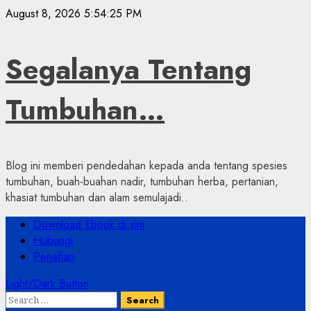
Skip
August 8, 2026
5:54:26 PM
to
content
Segalanya Tentang
Tumbuhan…
Blog ini memberi pendedahan kepada anda tentang spesies
tumbuhan, buah-buahan nadir, tumbuhan herba, pertanian,
khasiat tumbuhan dan alam semulajadi..
Primary
Download Ebook di sini
Menu
Hubungi
Penafian
Light/Dark Button
Search