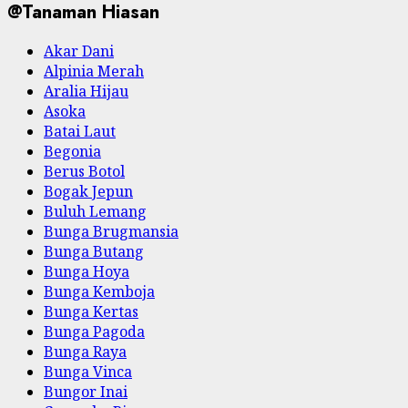
@Tanaman Hiasan
Akar Dani
Alpinia Merah
Aralia Hijau
Asoka
Batai Laut
Begonia
Berus Botol
Bogak Jepun
Buluh Lemang
Bunga Brugmansia
Bunga Butang
Bunga Hoya
Bunga Kemboja
Bunga Kertas
Bunga Pagoda
Bunga Raya
Bunga Vinca
Bungor Inai