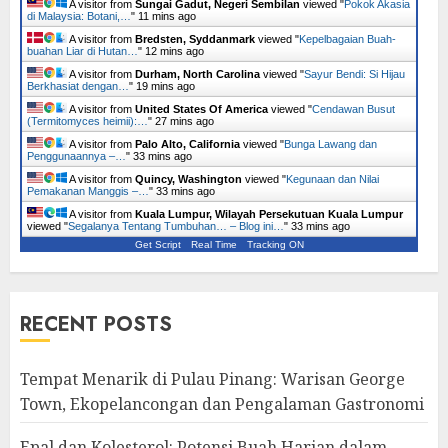
A visitor from
Sungai Gadut, Negeri Sembilan
viewed "
Pokok Akasia
di Malaysia: Botani,…
"
11 mins ago
A visitor from
Bredsten, Syddanmark
viewed "
Kepelbagaian Buah-
buahan Liar di Hutan…
"
12 mins ago
A visitor from
Durham, North Carolina
viewed "
Sayur Bendi: Si Hijau
Berkhasiat dengan…
"
19 mins ago
A visitor from
United States Of America
viewed "
Cendawan Busut
(Termitomyces heimii):…
"
27 mins ago
A visitor from
Palo Alto, California
viewed "
Bunga Lawang dan
Penggunaannya –…
"
33 mins ago
A visitor from
Quincy, Washington
viewed "
Kegunaan dan Nilai
Pemakanan Manggis –…
"
33 mins ago
A visitor from
Kuala Lumpur, Wilayah Persekutuan Kuala Lumpur
viewed "
Segalanya Tentang Tumbuhan… – Blog ini…
"
33 mins ago
Get Script
Real Time
Tracking ON
RECENT POSTS
Tempat Menarik di Pulau Pinang: Warisan George
Town, Ekopelancongan dan Pengalaman Gastronomi
Epal dan Kolesterol: Potensi Buah Harian dalam