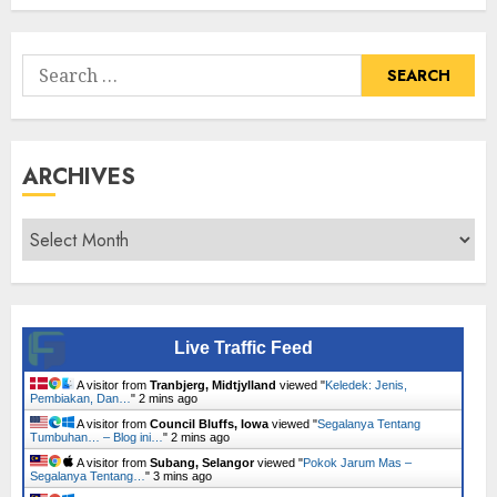
Tumbuhan
Search
for:
ARCHIVES
Archives
Live Traffic Feed
A visitor from
Tranbjerg, Midtjylland
viewed "
Keledek: Jenis,
Pembiakan, Dan…
"
2 mins ago
A visitor from
Council Bluffs, Iowa
viewed "
Segalanya Tentang
Tumbuhan… – Blog ini…
"
2 mins ago
A visitor from
Subang, Selangor
viewed "
Pokok Jarum Mas –
Segalanya Tentang…
"
3 mins ago