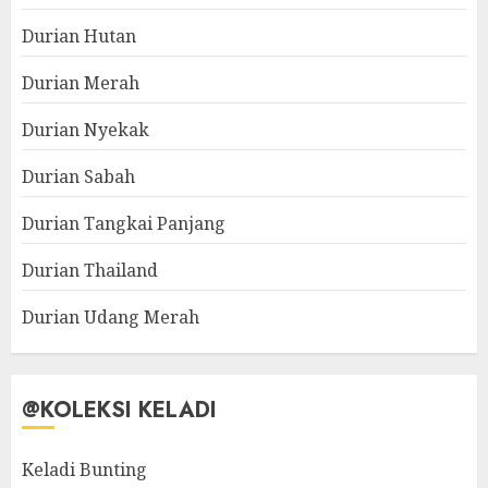
Durian Hutan
Durian Merah
Durian Nyekak
Durian Sabah
Durian Tangkai Panjang
Durian Thailand
Durian Udang Merah
@KOLEKSI KELADI
Keladi Bunting