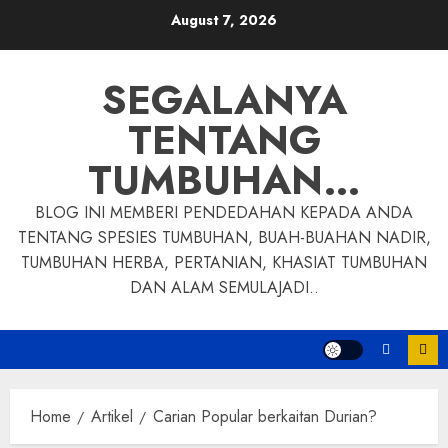
Skip
August 7, 2026
to
content
SEGALANYA
TENTANG
TUMBUHAN…
BLOG INI MEMBERI PENDEDAHAN KEPADA ANDA
TENTANG SPESIES TUMBUHAN, BUAH-BUAHAN NADIR,
TUMBUHAN HERBA, PERTANIAN, KHASIAT TUMBUHAN
DAN ALAM SEMULAJADI..
Home
Artikel
Carian Popular berkaitan Durian?