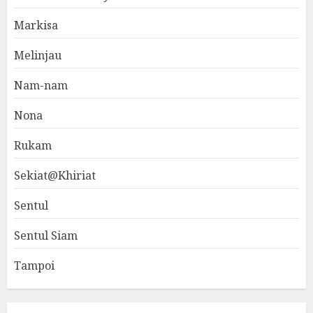
Markisa
Melinjau
Nam-nam
Nona
Rukam
Sekiat@Khiriat
Sentul
Sentul Siam
Tampoi