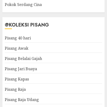
Pokok Serdang Cina
@KOLEKSI PISANG
Pisang 40 hari
Pisang Awak
Pisang Belalai Gajah
Pisang Jari Buaya
Pisang Kapas
Pisang Raja
Pisang Raja Udang