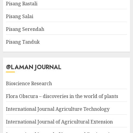
Pisang Rastali
Pisang Salai
Pisang Serendah
Pisang Tanduk
@LAMAN JOURNAL
Bioscience Research
Flora Obscura – discoveries in the world of plants
International Journal Agriculture Technology
International Journal of Agricultural Extension