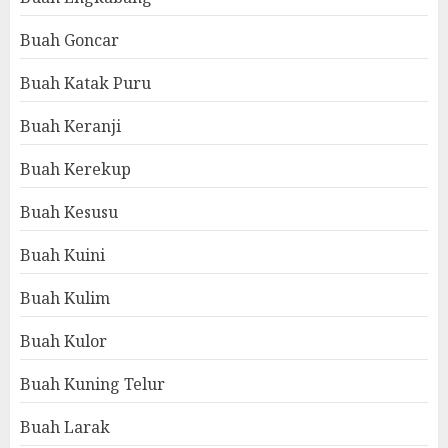
Buah Goncar
Buah Katak Puru
Buah Keranji
Buah Kerekup
Buah Kesusu
Buah Kuini
Buah Kulim
Buah Kulor
Buah Kuning Telur
Buah Larak