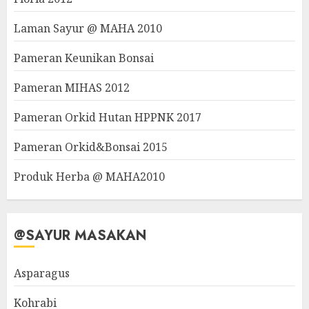
Laman Sayur @ MAHA 2010
Pameran Keunikan Bonsai
Pameran MIHAS 2012
Pameran Orkid Hutan HPPNK 2017
Pameran Orkid&Bonsai 2015
Produk Herba @ MAHA2010
@SAYUR MASAKAN
Asparagus
Kohrabi