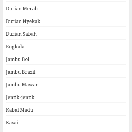
Durian Merah
Durian Nyekak
Durian Sabah
Engkala
Jambu Bol
Jambu Brazil
Jambu Mawar
Jentik-jentik
Kabal Madu
Kasai