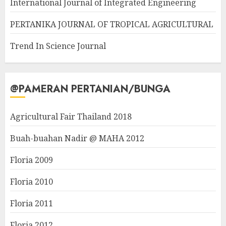
International Journal of Integrated Engineering
PERTANIKA JOURNAL OF TROPICAL AGRICULTURAL
Trend In Science Journal
@PAMERAN PERTANIAN/BUNGA
Agricultural Fair Thailand 2018
Buah-buahan Nadir @ MAHA 2012
Floria 2009
Floria 2010
Floria 2011
Floria 2012