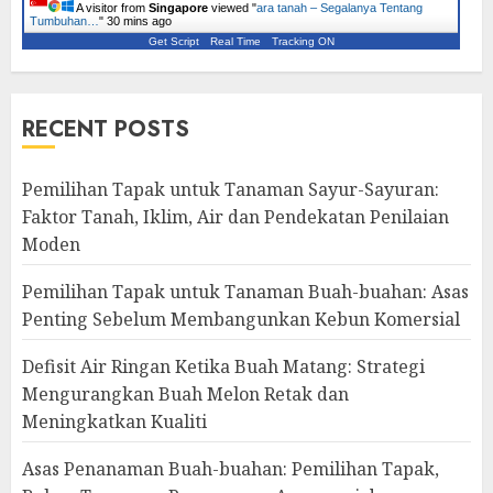
A visitor from
Singapore
viewed "
ara tanah – Segalanya Tentang
Tumbuhan…
"
30 mins ago
Get Script
Real Time
Tracking ON
RECENT POSTS
Pemilihan Tapak untuk Tanaman Sayur-Sayuran:
Faktor Tanah, Iklim, Air dan Pendekatan Penilaian
Moden
Pemilihan Tapak untuk Tanaman Buah-buahan: Asas
Penting Sebelum Membangunkan Kebun Komersial
Defisit Air Ringan Ketika Buah Matang: Strategi
Mengurangkan Buah Melon Retak dan
Meningkatkan Kualiti
Asas Penanaman Buah-buahan: Pemilihan Tapak,