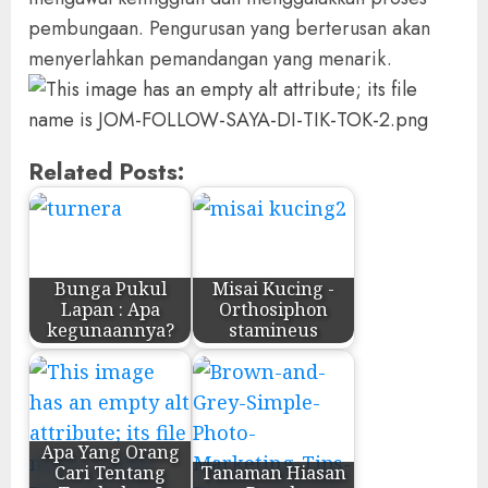
pembungaan. Pengurusan yang berterusan akan
menyerlahkan pemandangan yang menarik.
Related Posts:
Bunga Pukul
Misai Kucing -
Lapan : Apa
Orthosiphon
kegunaannya?
stamineus
Apa Yang Orang
Cari Tentang
Tanaman Hiasan