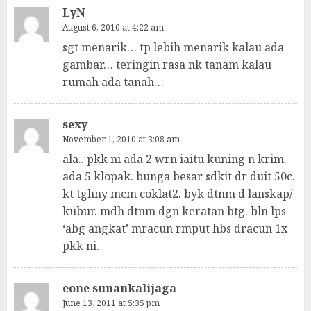
LyN
August 6, 2010 at 4:22 am
sgt menarik… tp lebih menarik kalau ada
gambar… teringin rasa nk tanam kalau
rumah ada tanah…
sexy
November 1, 2010 at 3:08 am
ala.. pkk ni ada 2 wrn iaitu kuning n krim.
ada 5 klopak. bunga besar sdkit dr duit 50c.
kt tghny mcm coklat2. byk dtnm d lanskap/
kubur. mdh dtnm dgn keratan btg. bln lps
‘abg angkat’ mracun rmput hbs dracun 1x
pkk ni.
eone sunankalijaga
June 13, 2011 at 5:35 pm