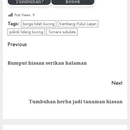
Tumbuhan?
Renek
Post Views:
9
Tags:
bunga lidah kucing
Kembang Pukul Lapan
pokok lidang kucing
Turnera subulata
Post
Previous
navigation
Pre
Rumput hiasan serikan halaman
pos
Next
Next
Tumbuhan herba jadi tanaman hiasan
post: