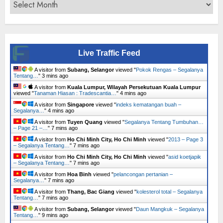
Archives
Live Traffic Feed
A visitor from
Subang, Selangor
viewed "
Pokok Rengas – Segalanya
Tentang…
"
3 mins ago
A visitor from
Kuala Lumpur, Wilayah Persekutuan Kuala Lumpur
viewed "
Tanaman Hiasan : Tradescantia…
"
4 mins ago
A visitor from
Singapore
viewed "
indeks kematangan buah –
Segalanya…
"
4 mins ago
A visitor from
Tuyen Quang
viewed "
Segalanya Tentang Tumbuhan…
– Page 21 –…
"
7 mins ago
A visitor from
Ho Chi Minh City, Ho Chi Minh
viewed "
2013 – Page 3
– Segalanya Tentang…
"
7 mins ago
A visitor from
Ho Chi Minh City, Ho Chi Minh
viewed "
asid koetjapik
– Segalanya Tentang…
"
7 mins ago
A visitor from
Hoa Binh
viewed "
pelancongan pertanian –
Segalanya…
"
7 mins ago
A visitor from
Thang, Bac Giang
viewed "
kolesterol total – Segalanya
Tentang…
"
8 mins ago
A visitor from
Subang, Selangor
viewed "
Daun Mangkuk – Segalanya
Tentang…
"
9 mins ago