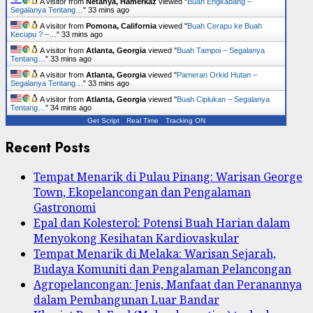
A visitor from
Netanya, Hamerkaz
viewed "
Buah Engkabang –
Segalanya Tentang…
"
33 mins ago
A visitor from
Pomona, California
viewed "
Buah Cerapu ke Buah
Kecupu ? –…
"
33 mins ago
A visitor from
Atlanta, Georgia
viewed "
Buah Tampoi – Segalanya
Tentang…
"
33 mins ago
A visitor from
Atlanta, Georgia
viewed "
Pameran Orkid Hutan –
Segalanya Tentang…
"
33 mins ago
A visitor from
Atlanta, Georgia
viewed "
Buah Ciplukan – Segalanya
Tentang…
"
34 mins ago
Get Script
Real Time
Tracking ON
Recent Posts
Tempat Menarik di Pulau Pinang: Warisan George
Town, Ekopelancongan dan Pengalaman
Gastronomi
Epal dan Kolesterol: Potensi Buah Harian dalam
Menyokong Kesihatan Kardiovaskular
Tempat Menarik di Melaka: Warisan Sejarah,
Budaya Komuniti dan Pengalaman Pelancongan
Agropelancongan: Jenis, Manfaat dan Peranannya
dalam Pembangunan Luar Bandar