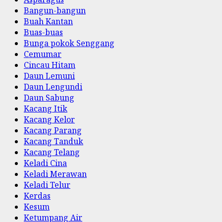
Bangun-bangun
Buah Kantan
Buas-buas
Bunga pokok Senggang
Cemumar
Cincau Hitam
Daun Lemuni
Daun Lengundi
Daun Sabung
Kacang Itik
Kacang Kelor
Kacang Parang
Kacang Tanduk
Kacang Telang
Keladi Cina
Keladi Merawan
Keladi Telur
Kerdas
Kesum
Ketumpang Air