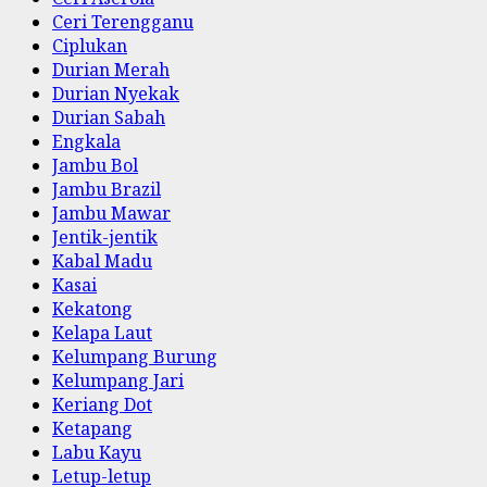
Ceri Terengganu
Ciplukan
Durian Merah
Durian Nyekak
Durian Sabah
Engkala
Jambu Bol
Jambu Brazil
Jambu Mawar
Jentik-jentik
Kabal Madu
Kasai
Kekatong
Kelapa Laut
Kelumpang Burung
Kelumpang Jari
Keriang Dot
Ketapang
Labu Kayu
Letup-letup