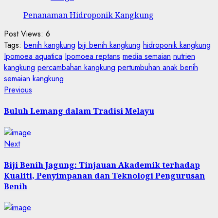
Penanaman Hidroponik Kangkung
Post Views:
6
Tags:
benih kangkung
biji benih kangkung
hidroponik kangkung
Ipomoea aquatica
Ipomoea reptans
media semaian
nutrien
kangkung
percambahan kangkung
pertumbuhan anak benih
semaian kangkung
Post
Previous
Previous
post:
navigation
Buluh Lemang dalam Tradisi Melayu
Next
Next
post:
Biji Benih Jagung: Tinjauan Akademik terhadap
Kualiti, Penyimpanan dan Teknologi Pengurusan
Benih