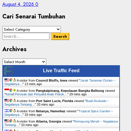
August 4, 2026
0
Cari Senarai Tumbuhan
Cari
Senarai
Search
Tumbuhan
for:
Archives
Archives
Live Traffic Feed
A visitor from
Council Bluffs, Iowa
viewed "
Jarak Tanaman Durian –
Segalanya…
"
13 mins ago
A visitor from
Pangkalpinang, Kepulauan Bangka Belitung
viewed
"
Kenali Perosak dan Penyakit Anak Pokok…
"
29 mins ago
A visitor from
Port Saint Lucie, Florida
viewed "
Buah Avokado –
Segalanya Tentang…
"
33 mins ago
A visitor from
Netanya, Hamerkaz
viewed "
Tropical Spice Garden –
Segalanya…
"
33 mins ago
A visitor from
Atlanta, Georgia
viewed "
Remayung Merah – Segalanya
Tentang…
"
33 mins ago