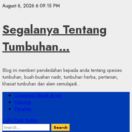
Skip
August 6, 2026
6:09:16 PM
to
content
Segalanya Tentang
Tumbuhan…
Blog ini memberi pendedahan kepada anda tentang spesies
tumbuhan, buah-buahan nadir, tumbuhan herba, pertanian,
khasiat tumbuhan dan alam semulajadi..
Primary
Download Ebook di sini
Menu
Hubungi
Penafian
Light/Dark Button
Search