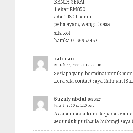
BENIH SERAI
1 ekar RM850
ada 10800 benih
peha ayam, wangi, biasa
sila kol
hamka 0136963467
rahman
March 22, 2009 at 12:20 am
Sesiapa yang berminat untuk men
kera sila contact saya Rahman (Sa
Suzaly abdul satar
June 8, 2009 at 4:40 pm
Assalamuaalaikum..kepada semua 
sedunduk putih.sila hubungi saya