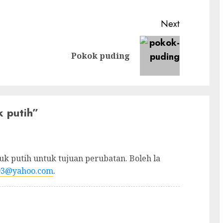
Next
Previous
Next
Pokok puding
post:
post:
 putih
”
 putih untuk tujuan perubatan. Boleh la
03@yahoo.com
.