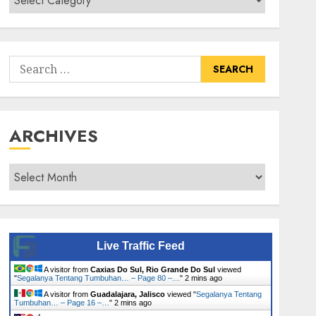
Senarai
Tumbuhan
Search
for:
ARCHIVES
Archives
Live Traffic Feed
A visitor from
Caxias Do Sul, Rio Grande Do Sul
viewed
"
Segalanya Tentang Tumbuhan… – Page 80 –…
"
2 mins ago
A visitor from
Guadalajara, Jalisco
viewed "
Segalanya Tentang
Tumbuhan… – Page 16 –…
"
2 mins ago