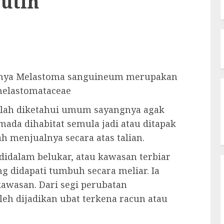
utih
iknya Melastoma sanguineum merupakan
melastomataceae
ah diketahui umum sayangnya agak
ada dihabitat semula jadi atau ditapak
h menjualnya secara atas talian.
idalam belukar, atau kawasan terbiar
g didapati tumbuh secara meliar. Ia
awasan. Dari segi perubatan
leh dijadikan ubat terkena racun atau