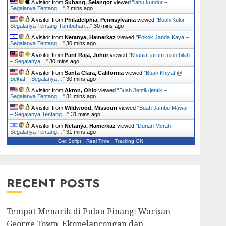
A visitor from
Subang, Selangor
viewed "
labu kundur –
Segalanya Tentang…
"
2 mins ago
A visitor from
Philadelphia, Pennsylvania
viewed "
Buah Kulor –
Segalanya Tentang Tumbuhan…
"
30 mins ago
A visitor from
Netanya, Hamerkaz
viewed "
Pokok Janda Kaya –
Segalanya Tentang…
"
30 mins ago
A visitor from
Parit Raja, Johor
viewed "
Khasiat jarum tujuh bilah
– Segalanya…
"
30 mins ago
A visitor from
Santa Clara, California
viewed "
Buah Khiyat @
Sekiat – Segalanya…
"
30 mins ago
A visitor from
Akron, Ohio
viewed "
Buah Jentik-jentik –
Segalanya Tentang…
"
31 mins ago
A visitor from
Wildwood, Missouri
viewed "
Buah Jambu Mawar
– Segalanya Tentang…
"
31 mins ago
A visitor from
Netanya, Hamerkaz
viewed "
Durian Merah –
Segalanya Tentang…
"
31 mins ago
Get Script
Real Time
Tracking ON
RECENT POSTS
Tempat Menarik di Pulau Pinang: Warisan
George Town, Ekopelancongan dan