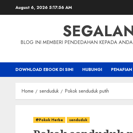
Skip
August 6, 2026
5:17:57 AM
to
content
SEGALA
BLOG INI MEMBERI PENDEDAHAN KEPADA ANDA 
DOWNLOAD EBOOK DI SINI
HUBUNGI
PENAFIAN
Home
senduduk
Pokok senduduk putih
@Pokok Herba
senduduk