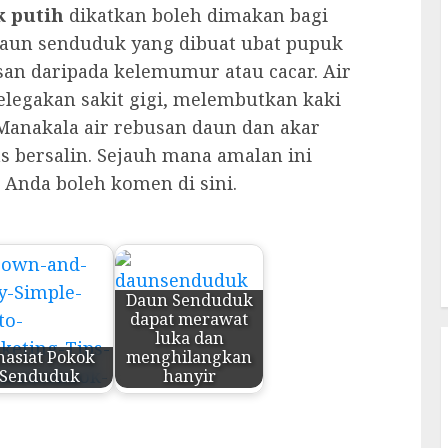
 putih
dikatkan boleh dimakan bagi
 daun senduduk yang dibuat ubat pupuk
an daripada kelemumur atau cacar. Air
legakan sakit gigi, melembutkan kaki
anakala air rebusan daun dan akar
 bersalin. Sejauh mana amalan ini
. Anda boleh komen di sini.
Daun Senduduk
dapat merawat
luka dan
hasiat Pokok
menghilangkan
Senduduk
hanyir