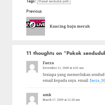
Tags:
Khasiat senduduk putih
Post
Previous
navigation
Kancing baju merah
11 thoughts on “
Pokok senduduk
Faeza
December 11, 2008 at 4:02 am
Sesiapa yang memerlukan senduduk
email kepada saya. email:
faeza_3
amk
March 17, 2009 at 11:28 am