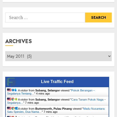
Tumbuhan
Search
for:
ARCHIVES
Archives
Live Traffic Feed
A visitor from
Subang, Selangor
viewed "
Pokok Berangan –
Segalanya Tentang…
"
4 mins ago
A visitor from
Subang, Selangor
viewed "
Cara Tanam Pokok Naga –
Segalanya…
"
7 mins ago
A visitor from
Butterworth, Pulau Pinang
viewed "
Madu Nusantara:
Satu Spesies, Dua Nama…
"
7 mins ago