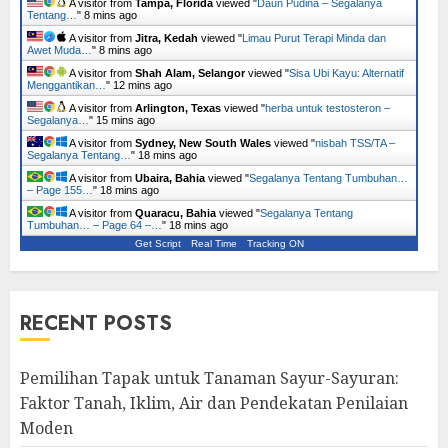
A visitor from
Tampa, Florida
viewed "
Daun Pudina – Segalanya
Tentang…
"
8 mins ago
A visitor from
Jitra, Kedah
viewed "
Limau Purut Terapi Minda dan
Awet Muda…
"
8 mins ago
A visitor from
Shah Alam, Selangor
viewed "
Sisa Ubi Kayu: Alternatif
Menggantikan…
"
12 mins ago
A visitor from
Arlington, Texas
viewed "
herba untuk testosteron –
Segalanya…
"
15 mins ago
A visitor from
Sydney, New South Wales
viewed "
nisbah TSS/TA –
Segalanya Tentang…
"
18 mins ago
A visitor from
Ubaira, Bahia
viewed "
Segalanya Tentang Tumbuhan…
– Page 155…
"
18 mins ago
A visitor from
Quaracu, Bahia
viewed "
Segalanya Tentang
Tumbuhan… – Page 64 –…
"
18 mins ago
Get Script
Real Time
Tracking ON
RECENT POSTS
Pemilihan Tapak untuk Tanaman Sayur-Sayuran:
Faktor Tanah, Iklim, Air dan Pendekatan Penilaian
Moden