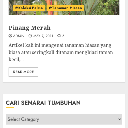
@Koleksi Palma
@Tanaman Hiasan
Pinang Merah
ADMIN
MAY 7, 2011
6
Artikel kali ini mengenai tanaman hiasan yang
biasa atau seringkali ditanam menghiasi taman
kecil,...
READ MORE
CARI SENARAI TUMBUHAN
Cari
Senarai