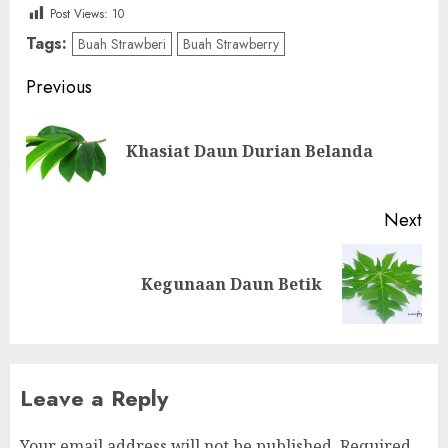
Post Views:
10
Tags:
Buah Strawberi
Buah Strawberry
Post
Previous
navigation
Pre
Khasiat Daun Durian Belanda
pos
Next
Next
Kegunaan Daun Betik
post:
Leave a Reply
Your email address will not be published.
Required