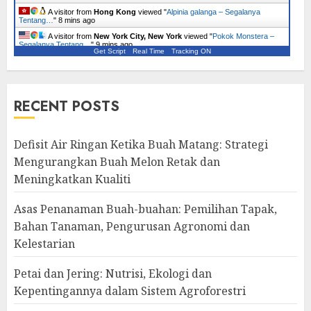
A visitor from
New York City, New York
viewed "
Kaktus – Segalanya
Tentang Tumbuhan…
"
8 mins ago
A visitor from
Hong Kong
viewed "
Alpinia galanga – Segalanya
Tentang…
"
8 mins ago
Get Script
Real Time
Tracking ON
A visitor from
New York City, New York
viewed "
Pokok Monstera –
Segalanya Tentang…
"
9 mins ago
RECENT POSTS
Defisit Air Ringan Ketika Buah Matang: Strategi
Mengurangkan Buah Melon Retak dan
Meningkatkan Kualiti
Asas Penanaman Buah-buahan: Pemilihan Tapak,
Bahan Tanaman, Pengurusan Agronomi dan
Kelestarian
Petai dan Jering: Nutrisi, Ekologi dan
Kepentingannya dalam Sistem Agroforestri