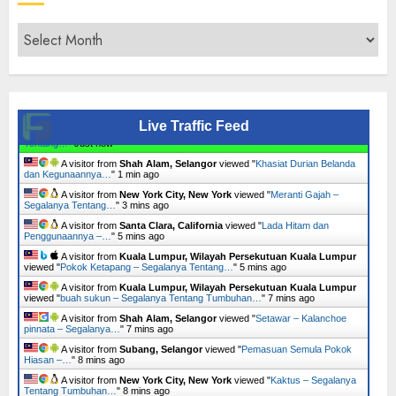
Archives
Live Traffic Feed
A visitor from
Subang, Selangor
viewed "
Keladi Telur – Segalanya
Tentang…
"
3 secs ago
A visitor from
Shah Alam, Selangor
viewed "
Khasiat Durian Belanda
dan Kegunaannya…
"
1 min ago
A visitor from
New York City, New York
viewed "
Meranti Gajah –
Segalanya Tentang…
"
3 mins ago
A visitor from
Santa Clara, California
viewed "
Lada Hitam dan
Penggunaannya –…
"
5 mins ago
A visitor from
Kuala Lumpur, Wilayah Persekutuan Kuala Lumpur
viewed "
Pokok Ketapang – Segalanya Tentang…
"
6 mins ago
A visitor from
Kuala Lumpur, Wilayah Persekutuan Kuala Lumpur
viewed "
buah sukun – Segalanya Tentang Tumbuhan…
"
7 mins ago
A visitor from
Shah Alam, Selangor
viewed "
Setawar – Kalanchoe
pinnata – Segalanya…
"
7 mins ago
A visitor from
Subang, Selangor
viewed "
Pemasuan Semula Pokok
Hiasan –…
"
8 mins ago