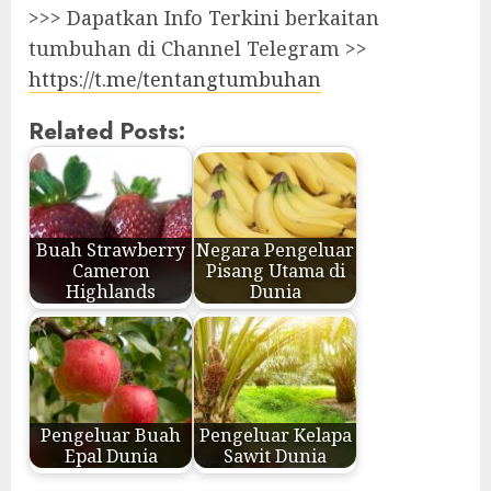
>>> Dapatkan Info Terkini berkaitan
tumbuhan di Channel Telegram >>
https://t.me/tentangtumbuhan
Related Posts:
Buah Strawberry
Negara Pengeluar
Cameron
Pisang Utama di
Highlands
Dunia
Pengeluar Buah
Pengeluar Kelapa
Epal Dunia
Sawit Dunia