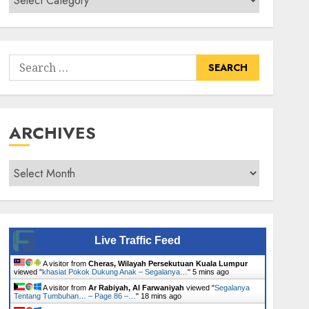
Senarai
Tumbuhan
Search
for:
ARCHIVES
Archives
Live Traffic Feed
A visitor from
Cheras, Wilayah Persekutuan Kuala Lumpur
viewed "
khasiat Pokok Dukung Anak – Segalanya…
"
5 mins ago
A visitor from
Ar Rabiyah, Al Farwaniyah
viewed "
Segalanya
Tentang Tumbuhan… – Page 86 –…
"
18 mins ago