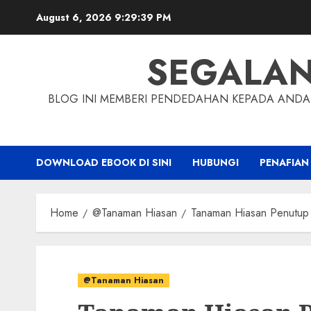
Skip
August 6, 2026
9:29:40 PM
to
content
SEGALA
BLOG INI MEMBERI PENDEDAHAN KEPADA ANDA 
DOWNLOAD EBOOK DI SINI
HUBUNGI
PENAFIAN
Home
@Tanaman Hiasan
Tanaman Hiasan Penutup
@Tanaman Hiasan