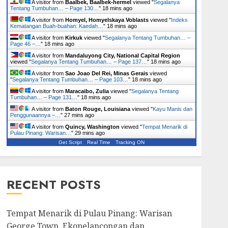
A visitor from
Baalbek, Baalbek-hermel
viewed "
Segalanya
Tentang Tumbuhan… – Page 130…
"
18 mins ago
A visitor from
Homyel, Homyelskaya Voblasts
viewed "
Indeks
Kematangan Buah-buahan: Kaedah…
"
18 mins ago
A visitor from
Kirkuk
viewed "
Segalanya Tentang Tumbuhan… –
Page 46 –…
"
18 mins ago
A visitor from
Mandaluyong City, National Capital Region
viewed "
Segalanya Tentang Tumbuhan… – Page 137…
"
18 mins ago
A visitor from
Sao Joao Del Rei, Minas Gerais
viewed
"
Segalanya Tentang Tumbuhan… – Page 103…
"
18 mins ago
A visitor from
Maracaibo, Zulia
viewed "
Segalanya Tentang
Tumbuhan… – Page 131…
"
18 mins ago
A visitor from
Baton Rouge, Louisiana
viewed "
Kayu Manis dan
Penggunaannya –…
"
27 mins ago
A visitor from
Quincy, Washington
viewed "
Tempat Menarik di
Pulau Pinang: Warisan…
"
29 mins ago
Get Script
Real Time
Tracking ON
RECENT POSTS
Tempat Menarik di Pulau Pinang: Warisan
George Town, Ekopelancongan dan