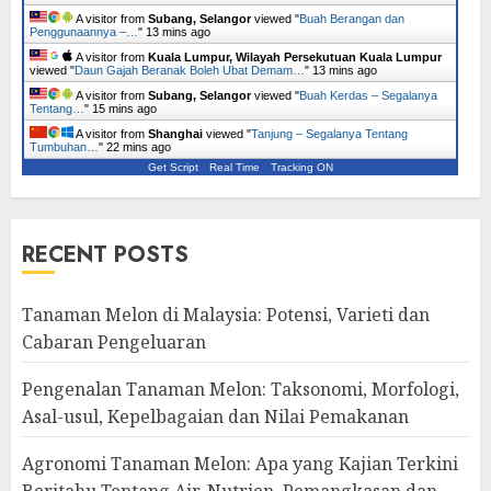
A visitor from
Subang, Selangor
viewed "
Buah Berangan dan
Penggunaannya –…
"
13 mins ago
A visitor from
Kuala Lumpur, Wilayah Persekutuan Kuala Lumpur
viewed "
Daun Gajah Beranak Boleh Ubat Demam…
"
13 mins ago
A visitor from
Subang, Selangor
viewed "
Buah Kerdas – Segalanya
Tentang…
"
15 mins ago
A visitor from
Shanghai
viewed "
Tanjung – Segalanya Tentang
Tumbuhan…
"
22 mins ago
Get Script
Real Time
Tracking ON
RECENT POSTS
Tanaman Melon di Malaysia: Potensi, Varieti dan
Cabaran Pengeluaran
Pengenalan Tanaman Melon: Taksonomi, Morfologi,
Asal-usul, Kepelbagaian dan Nilai Pemakanan
Agronomi Tanaman Melon: Apa yang Kajian Terkini