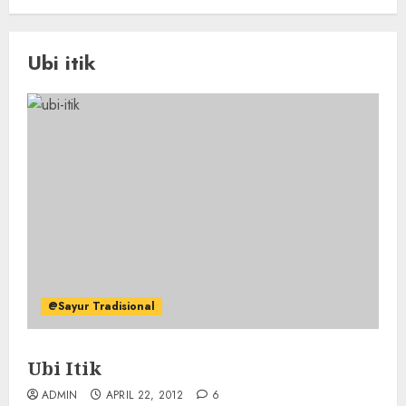
Ubi itik
@Sayur Tradisional
Ubi Itik
ADMIN
APRIL 22, 2012
6