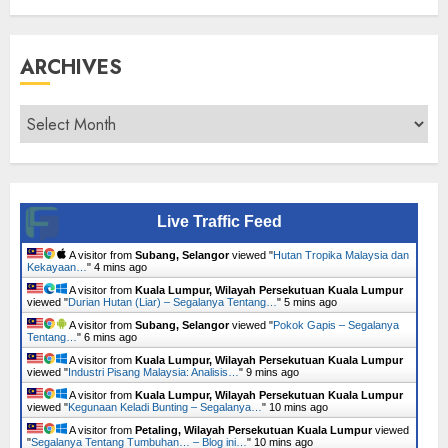
ARCHIVES
Archives
Live Traffic Feed
A visitor from
Subang, Selangor
viewed "
Hutan Tropika Malaysia dan
Kekayaan…
"
4 mins ago
A visitor from
Kuala Lumpur, Wilayah Persekutuan Kuala Lumpur
viewed "
Durian Hutan (Liar) – Segalanya Tentang…
"
5 mins ago
A visitor from
Subang, Selangor
viewed "
Pokok Gapis – Segalanya
Tentang…
"
6 mins ago
A visitor from
Kuala Lumpur, Wilayah Persekutuan Kuala Lumpur
viewed "
Industri Pisang Malaysia: Analisis…
"
9 mins ago
A visitor from
Kuala Lumpur, Wilayah Persekutuan Kuala Lumpur
viewed "
Kegunaan Keladi Bunting – Segalanya…
"
10 mins ago
A visitor from
Petaling, Wilayah Persekutuan Kuala Lumpur
viewed
"
Segalanya Tentang Tumbuhan… – Blog ini…
"
10 mins ago