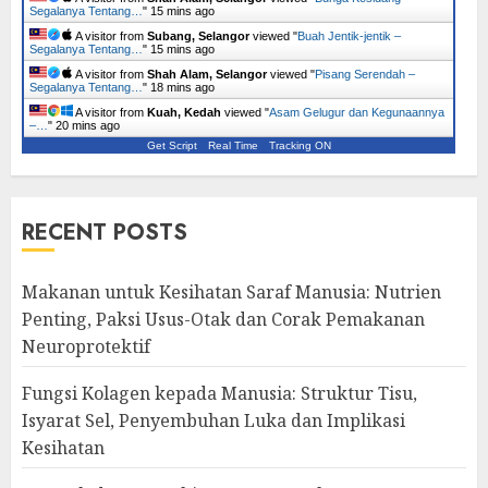
Segalanya Tentang…
"
15 mins ago
A visitor from
Subang, Selangor
viewed "
Buah Jentik-jentik –
Segalanya Tentang…
"
15 mins ago
A visitor from
Shah Alam, Selangor
viewed "
Pisang Serendah –
Segalanya Tentang…
"
18 mins ago
A visitor from
Kuah, Kedah
viewed "
Asam Gelugur dan Kegunaannya
–…
"
20 mins ago
Get Script
Real Time
Tracking ON
RECENT POSTS
Makanan untuk Kesihatan Saraf Manusia: Nutrien
Penting, Paksi Usus-Otak dan Corak Pemakanan
Neuroprotektif
Fungsi Kolagen kepada Manusia: Struktur Tisu,
Isyarat Sel, Penyembuhan Luka dan Implikasi
Kesihatan