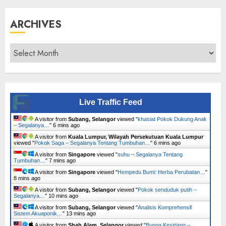
ARCHIVES
Archives
Live Traffic Feed
A visitor from
Subang, Selangor
viewed "
khasiat Pokok Dukung Anak
– Segalanya…
"
6 mins ago
A visitor from
Kuala Lumpur, Wilayah Persekutuan Kuala Lumpur
viewed "
Pokok Saga – Segalanya Tentang Tumbuhan…
"
6 mins ago
A visitor from
Singapore
viewed "
suhu – Segalanya Tentang
Tumbuhan…
"
7 mins ago
A visitor from
Singapore
viewed "
Hempedu Bumi: Herba Perubatan…
"
8 mins ago
A visitor from
Subang, Selangor
viewed "
Pokok senduduk putih –
Segalanya…
"
10 mins ago
A visitor from
Subang, Selangor
viewed "
Analisis Komprehensif
Sistem Akuaponik…
"
13 mins ago
A visitor from
Shah Alam, Selangor
viewed "
Bunga Kesidang –