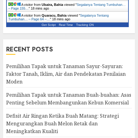
A visitor from
Ubaira, Bahia
viewed "
Segalanya Tentang Tumbuhan…
– Page 155…
"
18 mins ago
A visitor from
Quaracu, Bahia
viewed "
Segalanya Tentang
Tumbuhan… – Page 64 –…
"
18 mins ago
Get Script
Real Time
Tracking ON
RECENT POSTS
Pemilihan Tapak untuk Tanaman Sayur-Sayuran:
Faktor Tanah, Iklim, Air dan Pendekatan Penilaian
Moden
Pemilihan Tapak untuk Tanaman Buah-buahan: Asas
Penting Sebelum Membangunkan Kebun Komersial
Defisit Air Ringan Ketika Buah Matang: Strategi
Mengurangkan Buah Melon Retak dan
Meningkatkan Kualiti