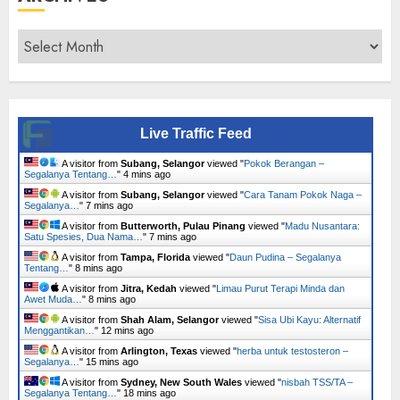
Archives
Live Traffic Feed
A visitor from
Subang, Selangor
viewed "
Pokok Berangan –
Segalanya Tentang…
"
4 mins ago
A visitor from
Subang, Selangor
viewed "
Cara Tanam Pokok Naga –
Segalanya…
"
7 mins ago
A visitor from
Butterworth, Pulau Pinang
viewed "
Madu Nusantara:
Satu Spesies, Dua Nama…
"
7 mins ago
A visitor from
Tampa, Florida
viewed "
Daun Pudina – Segalanya
Tentang…
"
8 mins ago
A visitor from
Jitra, Kedah
viewed "
Limau Purut Terapi Minda dan
Awet Muda…
"
8 mins ago
A visitor from
Shah Alam, Selangor
viewed "
Sisa Ubi Kayu: Alternatif
Menggantikan…
"
12 mins ago
A visitor from
Arlington, Texas
viewed "
herba untuk testosteron –
Segalanya…
"
15 mins ago
A visitor from
Sydney, New South Wales
viewed "
nisbah TSS/TA –
Segalanya Tentang…
"
18 mins ago