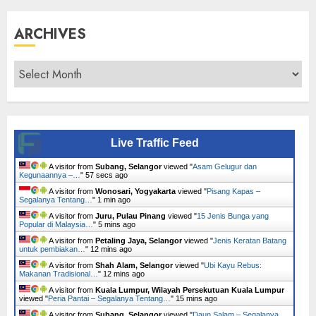
ARCHIVES
Archives
Live Traffic Feed
A visitor from
Subang, Selangor
viewed "
Asam Gelugur dan
Kegunaannya –…
"
58 secs ago
A visitor from
Wonosari, Yogyakarta
viewed "
Pisang Kapas –
Segalanya Tentang…
"
1 min ago
A visitor from
Juru, Pulau Pinang
viewed "
15 Jenis Bunga yang
Popular di Malaysia…
"
5 mins ago
A visitor from
Petaling Jaya, Selangor
viewed "
Jenis Keratan Batang
untuk pembiakan…
"
12 mins ago
A visitor from
Shah Alam, Selangor
viewed "
Ubi Kayu Rebus:
Makanan Tradisional…
"
12 mins ago
A visitor from
Kuala Lumpur, Wilayah Persekutuan Kuala Lumpur
viewed "
Peria Pantai – Segalanya Tentang…
"
15 mins ago
A visitor from
Subang, Selangor
viewed "
Daun Salam – Segalanya