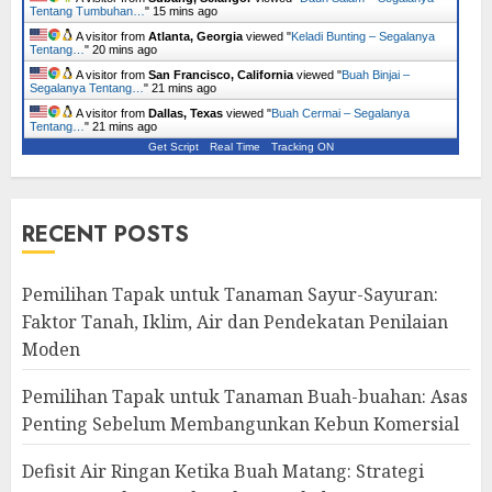
Tentang Tumbuhan…
"
15 mins ago
A visitor from
Atlanta, Georgia
viewed "
Keladi Bunting – Segalanya
Tentang…
"
20 mins ago
A visitor from
San Francisco, California
viewed "
Buah Binjai –
Segalanya Tentang…
"
21 mins ago
A visitor from
Dallas, Texas
viewed "
Buah Cermai – Segalanya
Tentang…
"
21 mins ago
Get Script
Real Time
Tracking ON
RECENT POSTS
Pemilihan Tapak untuk Tanaman Sayur-Sayuran:
Faktor Tanah, Iklim, Air dan Pendekatan Penilaian
Moden
Pemilihan Tapak untuk Tanaman Buah-buahan: Asas
Penting Sebelum Membangunkan Kebun Komersial
Defisit Air Ringan Ketika Buah Matang: Strategi