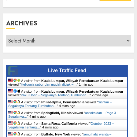
for:
ARCHIVES
Archives
Live Traffic Feed
A visitor from
Kuala Lumpur, Wilayah Persekutuan Kuala Lumpur
viewed "
Heliconia subur dan mudah dibiak –…
"
1 min ago
A visitor from
Kuala Lumpur, Wilayah Persekutuan Kuala Lumpur
viewed "
Paku Uban – Segalanya Tentang Tumbuhan…
"
2 mins ago
A visitor from
Philadelphia, Pennsylvania
viewed "
Siantan –
Segalanya Tentang Tumbuhan…
"
4 mins ago
A visitor from
Springfield, Illinois
viewed "
antioksidan – Page 3 –
Segalanya…
"
4 mins ago
A visitor from
Santa Rosa, California
viewed "
October 2023 –
Segalanya Tentang…
"
4 mins ago
A visitor from
Buffalo, New York
viewed "
jamu halal wanita –