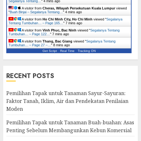
Segalanya Tentang…
"
4 mins ago
A visitor from
Cheras, Wilayah Persekutuan Kuala Lumpur
viewed
"
Buah Binjai – Segalanya Tentang…
"
4 mins ago
A visitor from
Ho Chi Minh City, Ho Chi Minh
viewed "
Segalanya
Tentang Tumbuhan… – Page 165…
"
7 mins ago
A visitor from
Vinh Phuc, Bac Ninh
viewed "
Segalanya Tentang
Tumbuhan… – Page 122…
"
7 mins ago
A visitor from
Thang, Bac Giang
viewed "
Segalanya Tentang
Tumbuhan… – Page 27 –…
"
8 mins ago
Get Script
Real Time
Tracking ON
RECENT POSTS
Pemilihan Tapak untuk Tanaman Sayur-Sayuran:
Faktor Tanah, Iklim, Air dan Pendekatan Penilaian
Moden
Pemilihan Tapak untuk Tanaman Buah-buahan: Asas
Penting Sebelum Membangunkan Kebun Komersial