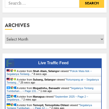
Search
for:
ARCHIVES
Archives
Live Traffic Feed
A visitor from
Shah Alam, Selangor
viewed "
Pokok Mata Itek –
Segalanya Tentang…
"
9 secs ago
A visitor from
Subang, Selangor
viewed "
Ketumpang air – Segalanya
Tentang…
"
26 secs ago
A visitor from
Mogadishu, Banaadir
viewed "
Segalanya Tentang
Tumbuhan… – Page 131…
"
1 min ago
A visitor from
Managua
viewed "
September 2025 – Page 2 –
Segalanya…
"
2 mins ago
A visitor from
Ternopil, Ternopilska Oblast
viewed "
Segalanya
Tentang Tumbuhan… – Page 12 –…
"
2 mins ago