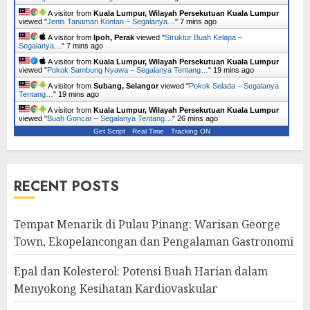
A visitor from
Kuala Lumpur, Wilayah Persekutuan Kuala Lumpur
viewed "
Jenis Tanaman Kontan – Segalanya…
"
7 mins ago
A visitor from
Ipoh, Perak
viewed "
Struktur Buah Kelapa –
Segalanya…
"
7 mins ago
A visitor from
Kuala Lumpur, Wilayah Persekutuan Kuala Lumpur
viewed "
Pokok Sambung Nyawa – Segalanya Tentang…
"
19 mins ago
A visitor from
Subang, Selangor
viewed "
Pokok Selada – Segalanya
Tentang…
"
19 mins ago
A visitor from
Kuala Lumpur, Wilayah Persekutuan Kuala Lumpur
viewed "
Buah Goncar – Segalanya Tentang…
"
26 mins ago
Get Script
Real Time
Tracking ON
RECENT POSTS
Tempat Menarik di Pulau Pinang: Warisan George
Town, Ekopelancongan dan Pengalaman Gastronomi
Epal dan Kolesterol: Potensi Buah Harian dalam
Menyokong Kesihatan Kardiovaskular