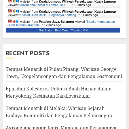
A visitor from
Kuala Lumpur, Wilayah Persekutuan Kuala Lumpur
viewed "
Jualan anak benih di Laman 2008 –…
"
10 mins ago
A visitor from
Kuala Lumpur, Wilayah Persekutuan Kuala Lumpur
viewed "
Khasiat Buah Betik – Segalanya Tentang…
"
11 mins ago
A visitor from
Petaling Jaya, Selangor
viewed "
Indeks Kematangan
Buah-buahan: Kaedah…
"
12 mins ago
Get Script
Real Time
Tracking ON
RECENT POSTS
Tempat Menarik di Pulau Pinang: Warisan George
Town, Ekopelancongan dan Pengalaman Gastronomi
Epal dan Kolesterol: Potensi Buah Harian dalam
Menyokong Kesihatan Kardiovaskular
Tempat Menarik di Melaka: Warisan Sejarah,
Budaya Komuniti dan Pengalaman Pelancongan
Agropelancongan: Jenis, Manfaat dan Peranannya