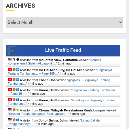
ARCHIVES
Archives
Live Traffic Feed
A visitor from
Mountain View, California
viewed "
Analisis
Komprehensif Sistem Akuaponik…
"
1 min ago
A visitor from
Ho Chi Minh City, Ho Chi Minh
viewed "
Segalanya
Tentang Tumbuhan… – Page 165…
"
4 mins ago
A visitor from
Thanh Hoa
viewed "
gingivitis – Segalanya Tentang
Tumbuhan…
"
4 mins ago
A visitor from
Hanoi, Ha Noi
viewed "
Segalanya Tentang Tumbuhan…
– Page 15 –…
"
4 mins ago
A visitor from
Hanoi, Ha Noi
viewed "
labu-kayu – Segalanya Tentang
Tumbuhan…
"
4 mins ago
A visitor from
Cheras, Wilayah Persekutuan Kuala Lumpur
viewed
"
Struktur Tanah: Mengenal Pasti Lapisan…
"
4 mins ago
A visitor from
Johor Bahru, Johor
viewed "
Limau Bali dan
Penggunaannya –…
"
8 mins ago