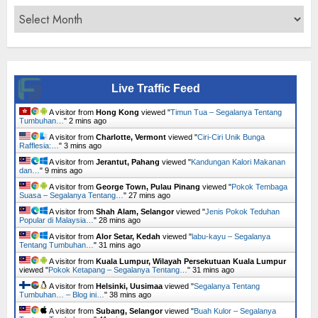
Archives
Live Traffic Feed
A visitor from
Hong Kong
viewed "
Timun Tua – Segalanya Tentang
Tumbuhan…
"
2 mins ago
A visitor from
Charlotte, Vermont
viewed "
Ciri-Ciri Unik Bunga
Rafflesia:…
"
3 mins ago
A visitor from
Jerantut, Pahang
viewed "
Kandungan Kalori Makanan
dan…
"
9 mins ago
A visitor from
George Town, Pulau Pinang
viewed "
Pokok Tembaga
Suasa – Segalanya Tentang…
"
27 mins ago
A visitor from
Shah Alam, Selangor
viewed "
Jenis Pokok Teduhan
Popular di Malaysia…
"
28 mins ago
A visitor from
Alor Setar, Kedah
viewed "
labu-kayu – Segalanya
Tentang Tumbuhan…
"
31 mins ago
A visitor from
Kuala Lumpur, Wilayah Persekutuan Kuala Lumpur
viewed "
Pokok Ketapang – Segalanya Tentang…
"
31 mins ago
A visitor from
Helsinki, Uusimaa
viewed "
Segalanya Tentang
Tumbuhan… – Blog ini…
"
38 mins ago
A visitor from
Subang, Selangor
viewed "
Buah Kulor – Segalanya