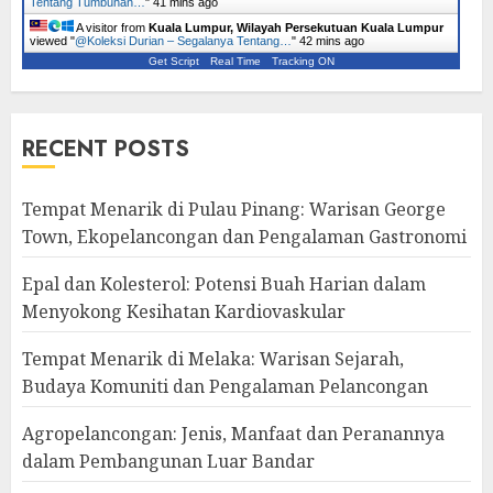
Tentang Tumbuhan…
"
41 mins ago
A visitor from
Kuala Lumpur, Wilayah Persekutuan Kuala Lumpur
viewed "
@Koleksi Durian – Segalanya Tentang…
"
42 mins ago
Get Script
Real Time
Tracking ON
RECENT POSTS
Tempat Menarik di Pulau Pinang: Warisan George
Town, Ekopelancongan dan Pengalaman Gastronomi
Epal dan Kolesterol: Potensi Buah Harian dalam
Menyokong Kesihatan Kardiovaskular
Tempat Menarik di Melaka: Warisan Sejarah,
Budaya Komuniti dan Pengalaman Pelancongan
Agropelancongan: Jenis, Manfaat dan Peranannya
dalam Pembangunan Luar Bandar