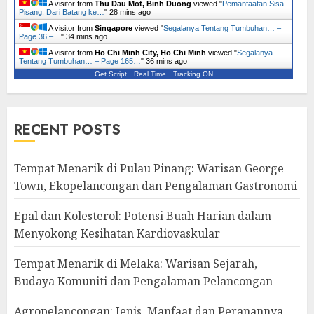
A visitor from
Thu Dau Mot, Binh Duong
viewed "
Pemanfaatan Sisa
Pisang: Dari Batang ke…
"
28 mins ago
A visitor from
Singapore
viewed "
Segalanya Tentang Tumbuhan… –
Page 36 –…
"
34 mins ago
A visitor from
Ho Chi Minh City, Ho Chi Minh
viewed "
Segalanya
Tentang Tumbuhan… – Page 165…
"
36 mins ago
Get Script
Real Time
Tracking ON
RECENT POSTS
Tempat Menarik di Pulau Pinang: Warisan George
Town, Ekopelancongan dan Pengalaman Gastronomi
Epal dan Kolesterol: Potensi Buah Harian dalam
Menyokong Kesihatan Kardiovaskular
Tempat Menarik di Melaka: Warisan Sejarah,
Budaya Komuniti dan Pengalaman Pelancongan
Agropelancongan: Jenis, Manfaat dan Peranannya