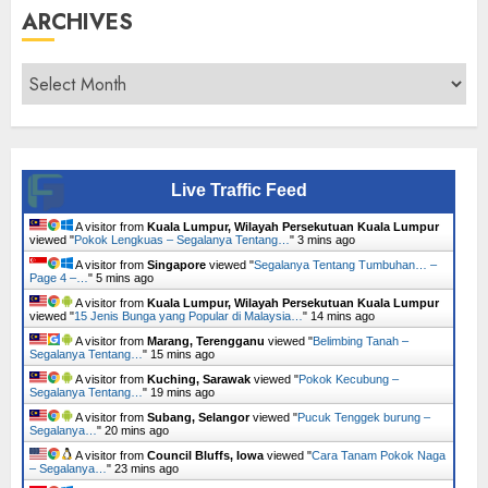
ARCHIVES
Archives
Live Traffic Feed
A visitor from
Kuala Lumpur, Wilayah Persekutuan Kuala Lumpur
viewed "
Pokok Lengkuas – Segalanya Tentang…
"
3 mins ago
A visitor from
Singapore
viewed "
Segalanya Tentang Tumbuhan… –
Page 4 –…
"
5 mins ago
A visitor from
Kuala Lumpur, Wilayah Persekutuan Kuala Lumpur
viewed "
15 Jenis Bunga yang Popular di Malaysia…
"
14 mins ago
A visitor from
Marang, Terengganu
viewed "
Belimbing Tanah –
Segalanya Tentang…
"
15 mins ago
A visitor from
Kuching, Sarawak
viewed "
Pokok Kecubung –
Segalanya Tentang…
"
19 mins ago
A visitor from
Subang, Selangor
viewed "
Pucuk Tenggek burung –
Segalanya…
"
20 mins ago
A visitor from
Council Bluffs, Iowa
viewed "
Cara Tanam Pokok Naga
– Segalanya…
"
23 mins ago