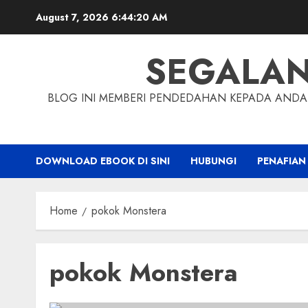
Skip
August 7, 2026
6:44:21 AM
to
content
SEGALA
BLOG INI MEMBERI PENDEDAHAN KEPADA ANDA 
DOWNLOAD EBOOK DI SINI
HUBUNGI
PENAFIAN
Home
pokok Monstera
pokok Monstera