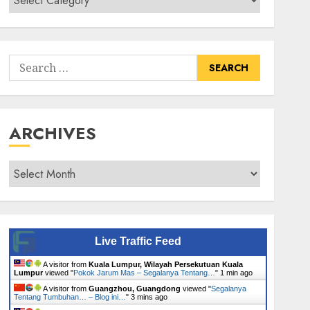
Senarai
Tumbuhan
Search
for:
ARCHIVES
Archives
Live Traffic Feed
A visitor from
Kuala Lumpur, Wilayah Persekutuan Kuala
Lumpur
viewed "
Pokok Jarum Mas – Segalanya Tentang…
"
1 min ago
A visitor from
Guangzhou, Guangdong
viewed "
Segalanya
Tentang Tumbuhan… – Blog ini…
"
3 mins ago