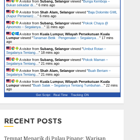
A visitor from
Subang, Selangor
viewed "
Bunga Kemboja –
Bukan sekadar di…
"
6 mins ago
A visitor from
Shah Alam, Selangor
viewed "
Baja Dolomite GML
(Kapur Pertanian):…
"
6 mins ago
A visitor from
Subang, Selangor
viewed "
Pokok Chaya @
Ajinomoto – Segalanya…
"
11 mins ago
A visitor from
Kuala Lumpur, Wilayah Persekutuan Kuala
Lumpur
viewed "
Tanaman Betik : Pengenalan – Segalanya…
"
17 mins
ago
A visitor from
Subang, Selangor
viewed "
Umbut Rotan –
Segalanya Tentang…
"
18 mins ago
A visitor from
Subang, Selangor
viewed "
Pokok Maman –
Segalanya Tentang…
"
21 mins ago
A visitor from
Shah Alam, Selangor
viewed "
Buah Bertam –
Segalanya Tentang…
"
21 mins ago
A visitor from
Kuala Lumpur, Wilayah Persekutuan Kuala
Lumpur
viewed "
Buah Salak – Segalanya Tentang Tumbuhan…
"
22 mins
ago
Get Script
Real Time
Tracking ON
RECENT POSTS
Tempat Menarik di Pulau Pinang: Warisan