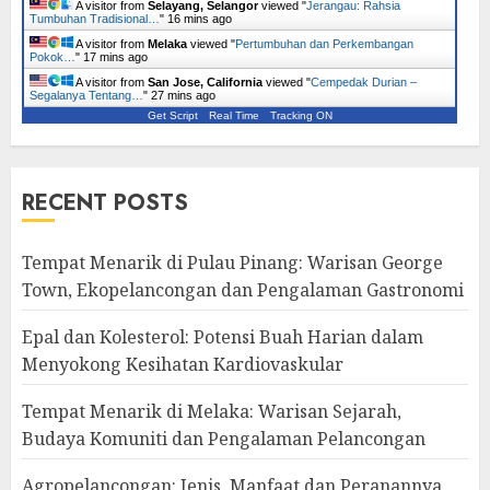
A visitor from
Selayang, Selangor
viewed "
Jerangau: Rahsia
Tumbuhan Tradisional…
"
16 mins ago
A visitor from
Melaka
viewed "
Pertumbuhan dan Perkembangan
Pokok…
"
17 mins ago
A visitor from
San Jose, California
viewed "
Cempedak Durian –
Segalanya Tentang…
"
27 mins ago
Get Script
Real Time
Tracking ON
RECENT POSTS
Tempat Menarik di Pulau Pinang: Warisan George
Town, Ekopelancongan dan Pengalaman Gastronomi
Epal dan Kolesterol: Potensi Buah Harian dalam
Menyokong Kesihatan Kardiovaskular
Tempat Menarik di Melaka: Warisan Sejarah,
Budaya Komuniti dan Pengalaman Pelancongan
Agropelancongan: Jenis, Manfaat dan Peranannya