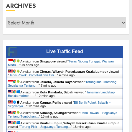
ARCHIVES
Archives
Live Traffic Feed
A visitor from
Singapore
viewed "
Teras Nibong Tunggal: Warisan
Mistik…
"
50 secs ago
A visitor from
Cheras, Wilayah Persekutuan Kuala Lumpur
viewed
"
Jenis Pokok Bromeliad dan Ciri…
"
4 mins ago
A visitor from
Jakarta, Jakarta Raya
viewed "
Terung susu kambing –
Segalanya Tentang…
"
7 mins ago
A visitor from
Kota Kinabalu, Sabah
viewed "
Tanaman Landskap :
Bucida molineti –…
"
12 mins ago
A visitor from
Kangar, Perlis
viewed "
Biji Benih Pokok Selasih –
Segalanya…
"
12 mins ago
A visitor from
Subang, Selangor
viewed "
Paku Rawan – Segalanya
Tentang Tumbuhan…
"
16 mins ago
A visitor from
Kuala Lumpur, Wilayah Persekutuan Kuala Lumpur
viewed "
Terung Pipit – Segalanya Tentang…
"
16 mins ago