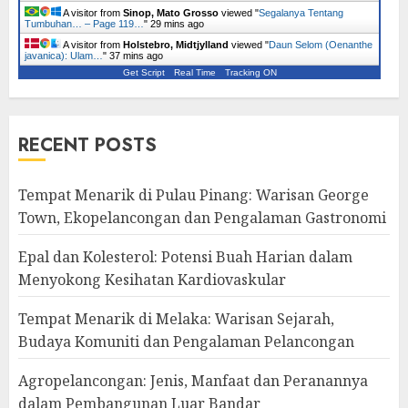
A visitor from
Sinop, Mato Grosso
viewed "
Segalanya Tentang
Tumbuhan… – Page 119…
"
29 mins ago
A visitor from
Holstebro, Midtjylland
viewed "
Daun Selom (Oenanthe
javanica): Ulam…
"
37 mins ago
Get Script
Real Time
Tracking ON
RECENT POSTS
Tempat Menarik di Pulau Pinang: Warisan George
Town, Ekopelancongan dan Pengalaman Gastronomi
Epal dan Kolesterol: Potensi Buah Harian dalam
Menyokong Kesihatan Kardiovaskular
Tempat Menarik di Melaka: Warisan Sejarah,
Budaya Komuniti dan Pengalaman Pelancongan
Agropelancongan: Jenis, Manfaat dan Peranannya
dalam Pembangunan Luar Bandar