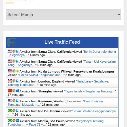
Archives
Live Traffic Feed
A visitor from
Santa Clara, California
viewed "
Benih Durian Monthong
– Segalanya…
"
5 mins ago
A visitor from
Santa Clara, California
viewed "
Tanam Ubi Kayu dalam
Tong – Segalanya…
"
6 mins ago
A visitor from
Kuala Lumpur, Wilayah Persekutuan Kuala Lumpur
viewed "
Pokok Akasia : Kegunaan dan…
"
8 mins ago
A visitor from
London, England
viewed "
Halia bara – Segalanya
Tentang Tumbuhan…
"
11 mins ago
A visitor from
Shanghai
viewed "
Tepus tanah – Segalanya Tentang…
"
17 mins ago
A visitor from
Kenmore, Washington
viewed "
Buah-Buahan
Tempatan Malaysia –…
"
23 mins ago
A visitor from
Rio De Janeiro
viewed "
Limau Bali dan Penggunaannya
–…
"
24 mins ago
A visitor from
Marilia, Sao Paulo
viewed "
Segalanya Tentang
Tumbuhan… – Page 72 –…
"
29 mins ago