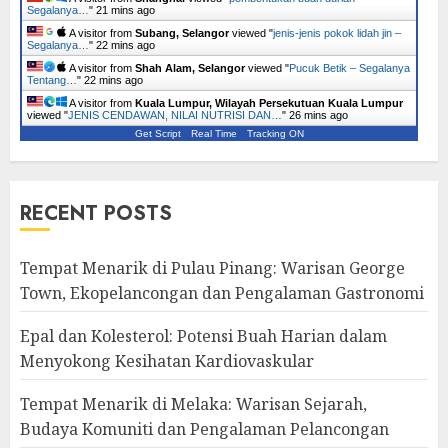
Segalanya…
"
21 mins ago
A visitor from
Subang, Selangor
viewed "
jenis-jenis pokok lidah jin –
Segalanya…
"
22 mins ago
A visitor from
Shah Alam, Selangor
viewed "
Pucuk Betik – Segalanya
Tentang…
"
22 mins ago
A visitor from
Kuala Lumpur, Wilayah Persekutuan Kuala Lumpur
viewed "
JENIS CENDAWAN, NILAI NUTRISI DAN…
"
26 mins ago
Get Script
Real Time
Tracking ON
RECENT POSTS
Tempat Menarik di Pulau Pinang: Warisan George
Town, Ekopelancongan dan Pengalaman Gastronomi
Epal dan Kolesterol: Potensi Buah Harian dalam
Menyokong Kesihatan Kardiovaskular
Tempat Menarik di Melaka: Warisan Sejarah,
Budaya Komuniti dan Pengalaman Pelancongan