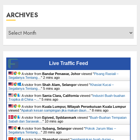
ARCHIVES
Archives
Live Traffic Feed
A visitor from
Bandar Penawar, Johor
viewed "
Pisang Rastali –
Segalanya Tentang…
"
2 mins ago
A visitor from
Shah Alam, Selangor
viewed "
Khasiat Kucai –
Segalanya Tentang…
"
5 mins ago
A visitor from
Santa Clara, California
viewed "
Industri Buah-buahan
Tropika di China –…
"
5 mins ago
A visitor from
Kuala Lumpur, Wilayah Persekutuan Kuala Lumpur
viewed "
Apakah kesan sampingan jika makan daun…
"
8 mins ago
A visitor from
Egtved, Syddanmark
viewed "
Buah-Buahan Tempatan
Sabah dan Sarawak…
"
10 mins ago
A visitor from
Subang, Selangor
viewed "
Pokok Jarum Mas –
Segalanya Tentang…
"
20 mins ago
A visitor from
Shanghai
viewed "
pembentukan buah durian –