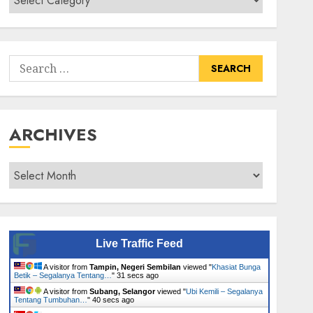
Senarai
Tumbuhan
Search
for:
ARCHIVES
Archives
Live Traffic Feed
A visitor from
Tampin, Negeri Sembilan
viewed "
Khasiat Bunga
Betik – Segalanya Tentang…
"
31 secs ago
A visitor from
Subang, Selangor
viewed "
Ubi Kemili – Segalanya
Tentang Tumbuhan…
"
40 secs ago