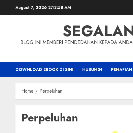
Skip
August 7, 2026
2:13:59 AM
to
content
SEGALA
BLOG INI MEMBERI PENDEDAHAN KEPADA ANDA 
DOWNLOAD EBOOK DI SINI
HUBUNGI
PENAFIAN
Home
Perpeluhan
Perpeluhan