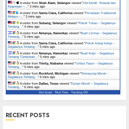
A visitor from
Shah Alam, Selangor
viewed "
Ubi Kemili : Khasiat dan
Kegunaan –…
"
3 mins ago
A visitor from
Santa Clara, California
viewed "
Perubatan Tradisional
Melayu –…
"
3 mins ago
A visitor from
Subang, Selangor
viewed "
Pokok Tuhau – Segalanya
Tentang…
"
4 mins ago
A visitor from
Netanya, Hamerkaz
viewed "
Buah Cermai – Segalanya
Tentang…
"
5 mins ago
A visitor from
Santa Clara, California
viewed "
Pokok Ketup-ketup –
Segalanya Tentang…
"
5 mins ago
A visitor from
Netanya, Hamerkaz
viewed "
Buah Kulor – Segalanya
Tentang Tumbuhan…
"
5 mins ago
A visitor from
Trinity, Alabama
viewed "
Umbut Tepus – Segalanya
Tentang…
"
5 mins ago
A visitor from
Rockford, Michigan
viewed "
Remayung Merah –
Segalanya Tentang…
"
6 mins ago
A visitor from
Dallas, Texas
viewed "
Durian Merah – Segalanya
Tentang…
"
6 mins ago
Get Script
Real Time
Tracking ON
RECENT POSTS