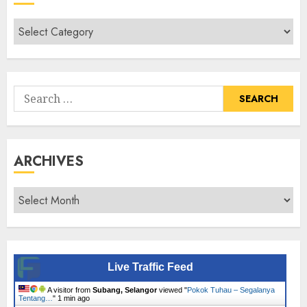
Cari
Senarai
Tumbuhan
Search
for:
ARCHIVES
Archives
Live Traffic Feed
A visitor from
Subang, Selangor
viewed "
Pokok Tuhau – Segalanya
Tentang…
"
1 min ago