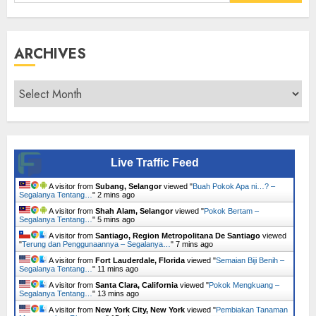
for:
ARCHIVES
Archives
Live Traffic Feed
A visitor from
Subang, Selangor
viewed "
Buah Pokok Apa ni…? –
Segalanya Tentang…
"
2 mins ago
A visitor from
Shah Alam, Selangor
viewed "
Pokok Bertam –
Segalanya Tentang…
"
5 mins ago
A visitor from
Santiago, Region Metropolitana De Santiago
viewed
"
Terung dan Penggunaannya – Segalanya…
"
7 mins ago
A visitor from
Fort Lauderdale, Florida
viewed "
Semaian Biji Benih –
Segalanya Tentang…
"
11 mins ago
A visitor from
Santa Clara, California
viewed "
Pokok Mengkuang –
Segalanya Tentang…
"
13 mins ago
A visitor from
New York City, New York
viewed "
Pembiakan Tanaman