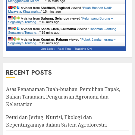
Menggunakan Rizom –…
"
15 mins ago
A visitor from
Sheffield, England
viewed "
Buah-Buahan Nadir
Malaysia: Khazanah…
"
15 mins ago
A visitor from
Subang, Selangor
viewed "
Kelumpang Burung –
Segalanya Tentang…
"
16 mins ago
A visitor from
Santa Clara, California
viewed "
Tanaman Gantung –
Segalanya Tentang…
"
19 mins ago
A visitor from
Kuantan, Pahang
viewed "
Pokok Janda merana –
Segalanya Tentang…
"
19 mins ago
Get Script
Real Time
Tracking ON
RECENT POSTS
Asas Penanaman Buah-buahan: Pemilihan Tapak,
Bahan Tanaman, Pengurusan Agronomi dan
Kelestarian
Petai dan Jering: Nutrisi, Ekologi dan
Kepentingannya dalam Sistem Agroforestri