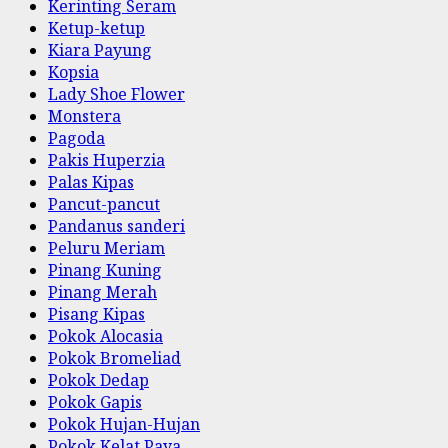
Kerinting Seram
Ketup-ketup
Kiara Payung
Kopsia
Lady Shoe Flower
Monstera
Pagoda
Pakis Huperzia
Palas Kipas
Pancut-pancut
Pandanus sanderi
Peluru Meriam
Pinang Kuning
Pinang Merah
Pisang Kipas
Pokok Alocasia
Pokok Bromeliad
Pokok Dedap
Pokok Gapis
Pokok Hujan-Hujan
Pokok Kelat Paya