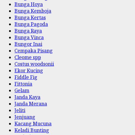
Bunga Hoya
Bunga Kemboja
Bunga Kertas
Bunga Pagoda
Bunga Raya
Bunga Vinca
Bungor Inai
Cempaka Pisang
Cleome spp
Costus woodsonii
Ekor Kucing
Fiddle Fig
Fittonia
Gelam
Janda Kaya
Janda Merana
Jeliti
Jenjuang
Kacang Mucuna
Keladi Bunting