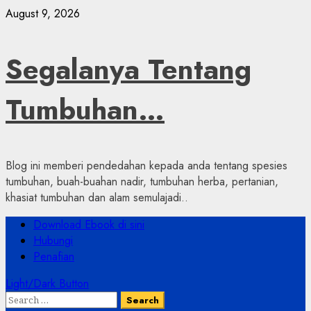
Skip
August 9, 2026
to
content
Segalanya Tentang
Tumbuhan…
Blog ini memberi pendedahan kepada anda tentang spesies
tumbuhan, buah-buahan nadir, tumbuhan herba, pertanian,
khasiat tumbuhan dan alam semulajadi..
Primary
Download Ebook di sini
Menu
Hubungi
Penafian
Light/Dark Button
Search