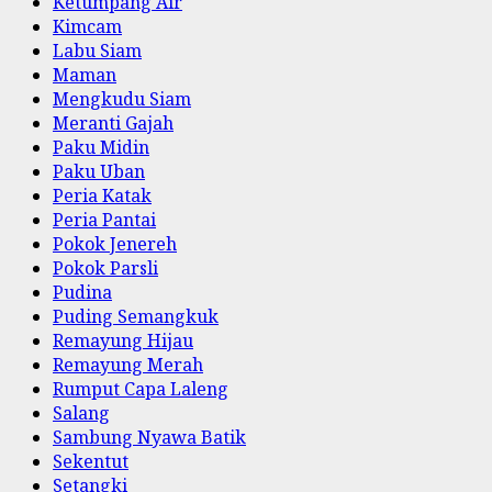
Ketumpang Air
Kimcam
Labu Siam
Maman
Mengkudu Siam
Meranti Gajah
Paku Midin
Paku Uban
Peria Katak
Peria Pantai
Pokok Jenereh
Pokok Parsli
Pudina
Puding Semangkuk
Remayung Hijau
Remayung Merah
Rumput Capa Laleng
Salang
Sambung Nyawa Batik
Sekentut
Setangki