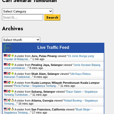
Cari Senarai Tumbuhan
Cari
Senarai
Search
Tumbuhan
for:
Archives
Archives
Live Traffic Feed
A visitor from
Juru, Pulau Pinang
viewed "
15 Jenis Bunga yang
Popular di Malaysia…
"
1 min ago
A visitor from
Petaling Jaya, Selangor
viewed "
Jenis Keratan Batang
untuk pembiakan…
"
8 mins ago
A visitor from
Shah Alam, Selangor
viewed "
Ubi Kayu Rebus:
Makanan Tradisional…
"
8 mins ago
A visitor from
Kuala Lumpur, Wilayah Persekutuan Kuala Lumpur
viewed "
Peria Pantai – Segalanya Tentang…
"
11 mins ago
A visitor from
Subang, Selangor
viewed "
Daun Salam – Segalanya
Tentang Tumbuhan…
"
11 mins ago
A visitor from
Atlanta, Georgia
viewed "
Keladi Bunting – Segalanya
Tentang…
"
16 mins ago
A visitor from
San Francisco, California
viewed "
Buah Binjai –
Segalanya Tentang…
"
17 mins ago