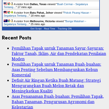
A visitor from
Dallas, Texas
viewed "
Buah Cermai – Segalanya
Tentang…
"
17 mins ago
A visitor from
Batu Pahat, Johor
viewed "
Pokok Pisang Hiasan –
Segalanya Tentang…
"
18 mins ago
A visitor from
Melbourne, Victoria
viewed "
Bunga Matahari –
Segalanya Tentang…
"
25 mins ago
Get Script
Real Time
Tracking ON
Recent Posts
Pemilihan Tapak untuk Tanaman Sayur-Sayuran:
Faktor Tanah, Iklim, Air dan Pendekatan Penilaian
Moden
Pemilihan Tapak untuk Tanaman Buah-buahan:
Asas Penting Sebelum Membangunkan Kebun
Komersial
Defisit Air Ringan Ketika Buah Matang: Strategi
Mengurangkan Buah Melon Retak dan
Meningkatkan Kualiti
Asas Penanaman Buah-buahan: Pemilihan Tapak,
Bahan Tanaman, Pengurusan Agronomi dan
Kelestarian