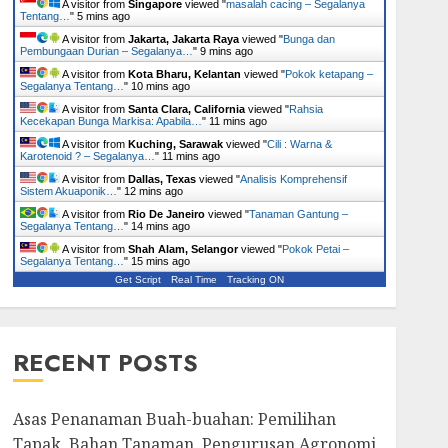
A visitor from
Singapore
viewed "
masalah cacing – Segalanya
Tentang…
"
5 mins ago
A visitor from
Jakarta, Jakarta Raya
viewed "
Bunga dan
Pembungaan Durian – Segalanya…
"
9 mins ago
A visitor from
Kota Bharu, Kelantan
viewed "
Pokok ketapang –
Segalanya Tentang…
"
10 mins ago
A visitor from
Santa Clara, California
viewed "
Rahsia
Kecekapan Bunga Markisa: Apabila…
"
11 mins ago
A visitor from
Kuching, Sarawak
viewed "
Cili : Warna &
Karotenoid ? – Segalanya…
"
11 mins ago
A visitor from
Dallas, Texas
viewed "
Analisis Komprehensif
Sistem Akuaponik…
"
12 mins ago
A visitor from
Rio De Janeiro
viewed "
Tanaman Gantung –
Segalanya Tentang…
"
14 mins ago
A visitor from
Shah Alam, Selangor
viewed "
Pokok Petai –
Segalanya Tentang…
"
15 mins ago
Get Script
Real Time
Tracking ON
RECENT POSTS
Asas Penanaman Buah-buahan: Pemilihan
Tapak, Bahan Tanaman, Pengurusan Agronomi