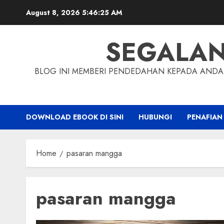
Skip
August 8, 2026
5:46:26 AM
to
content
SEGALA
BLOG INI MEMBERI PENDEDAHAN KEPADA ANDA 
DOWNLOAD EBOOK DI SINI
HUBUNGI
PENAFIAN
Home
pasaran mangga
pasaran mangga