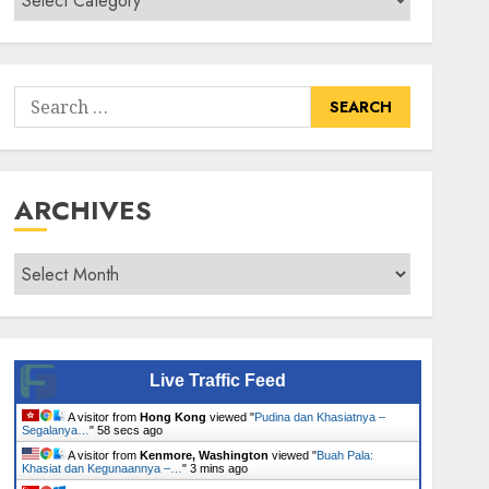
Senarai
Tumbuhan
Search
for:
ARCHIVES
Archives
Live Traffic Feed
A visitor from
Hong Kong
viewed "
Pudina dan Khasiatnya –
Segalanya…
"
58 secs ago
A visitor from
Kenmore, Washington
viewed "
Buah Pala:
Khasiat dan Kegunaannya –…
"
3 mins ago