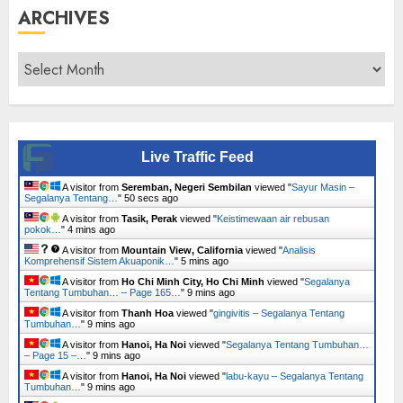
ARCHIVES
Archives
Live Traffic Feed
A visitor from
Seremban, Negeri Sembilan
viewed "
Sayur Masin –
Segalanya Tentang…
"
51 secs ago
A visitor from
Tasik, Perak
viewed "
Keistimewaan air rebusan
pokok…
"
4 mins ago
A visitor from
Mountain View, California
viewed "
Analisis
Komprehensif Sistem Akuaponik…
"
5 mins ago
A visitor from
Ho Chi Minh City, Ho Chi Minh
viewed "
Segalanya
Tentang Tumbuhan… – Page 165…
"
9 mins ago
A visitor from
Thanh Hoa
viewed "
gingivitis – Segalanya Tentang
Tumbuhan…
"
9 mins ago
A visitor from
Hanoi, Ha Noi
viewed "
Segalanya Tentang Tumbuhan…
– Page 15 –…
"
9 mins ago
A visitor from
Hanoi, Ha Noi
viewed "
labu-kayu – Segalanya Tentang
Tumbuhan…
"
9 mins ago