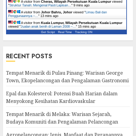
A visitor from
Cheras, Wilayah Persekutuan Kuala Lumpur
viewed
"
Struktur Tanah: Mengenal Pasti Lapisan…
"
9 mins ago
A visitor from
Johor Bahru, Johor
viewed "
Limau Bali dan
Penggunaannya –…
"
13 mins ago
A visitor from
Kuala Lumpur, Wilayah Persekutuan Kuala Lumpur
viewed "
Jualan anak benih di Laman 2008 –…
"
15 mins ago
Get Script
Real Time
Tracking ON
RECENT POSTS
Tempat Menarik di Pulau Pinang: Warisan George
Town, Ekopelancongan dan Pengalaman Gastronomi
Epal dan Kolesterol: Potensi Buah Harian dalam
Menyokong Kesihatan Kardiovaskular
Tempat Menarik di Melaka: Warisan Sejarah,
Budaya Komuniti dan Pengalaman Pelancongan
Agropelancongan: Jenis, Manfaat dan Peranannya