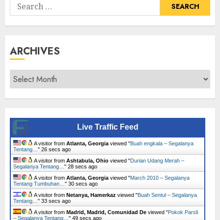
Search
for:
ARCHIVES
Archives
Live Traffic Feed
A visitor from
Atlanta, Georgia
viewed "
Buah engkala – Segalanya
Tentang…
"
27 secs ago
A visitor from
Ashtabula, Ohio
viewed "
Durian Udang Merah –
Segalanya Tentang…
"
29 secs ago
A visitor from
Atlanta, Georgia
viewed "
March 2010 – Segalanya
Tentang Tumbuhan…
"
31 secs ago
A visitor from
Netanya, Hamerkaz
viewed "
Buah Sentul – Segalanya
Tentang…
"
34 secs ago
A visitor from
Madrid, Madrid, Comunidad De
viewed "
Pokok Parsli
– Segalanya Tentang…
"
50 secs ago