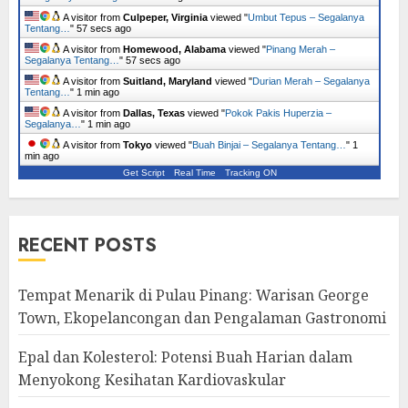
A visitor from
Culpeper, Virginia
viewed "
Umbut Tepus – Segalanya
Tentang…
"
58 secs ago
A visitor from
Homewood, Alabama
viewed "
Pinang Merah –
Segalanya Tentang…
"
58 secs ago
A visitor from
Suitland, Maryland
viewed "
Durian Merah – Segalanya
Tentang…
"
1 min ago
A visitor from
Dallas, Texas
viewed "
Pokok Pakis Huperzia –
Segalanya…
"
1 min ago
A visitor from
Tokyo
viewed "
Buah Binjai – Segalanya Tentang…
"
1
min ago
Get Script
Real Time
Tracking ON
RECENT POSTS
Tempat Menarik di Pulau Pinang: Warisan George
Town, Ekopelancongan dan Pengalaman Gastronomi
Epal dan Kolesterol: Potensi Buah Harian dalam
Menyokong Kesihatan Kardiovaskular