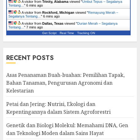
A visitor from
Trinity, Alabama
viewed "
Umbut Tepus – Segalanya
Tentang…
"
6 mins ago
A visitor from
Rockford, Michigan
viewed "
Remayung Merah –
Segalanya Tentang…
"
6 mins ago
A visitor from
Dallas, Texas
viewed "
Durian Merah – Segalanya
Tentang…
"
7 mins ago
Get Script
Real Time
Tracking ON
RECENT POSTS
Asas Penanaman Buah-buahan: Pemilihan Tapak,
Bahan Tanaman, Pengurusan Agronomi dan
Kelestarian
Petai dan Jering: Nutrisi, Ekologi dan
Kepentingannya dalam Sistem Agroforestri
Genetik dan Biologi Molekul: Memahami DNA, Gen
dan Teknologi Moden dalam Sains Hayat