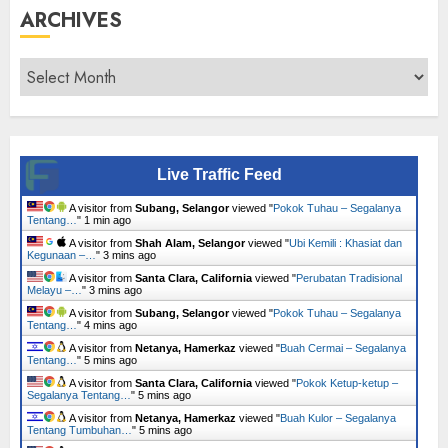
ARCHIVES
Archives
Live Traffic Feed
A visitor from
Subang, Selangor
viewed "
Pokok Tuhau – Segalanya
Tentang…
"
1 min ago
A visitor from
Shah Alam, Selangor
viewed "
Ubi Kemili : Khasiat dan
Kegunaan –…
"
3 mins ago
A visitor from
Santa Clara, California
viewed "
Perubatan Tradisional
Melayu –…
"
4 mins ago
A visitor from
Subang, Selangor
viewed "
Pokok Tuhau – Segalanya
Tentang…
"
4 mins ago
A visitor from
Netanya, Hamerkaz
viewed "
Buah Cermai – Segalanya
Tentang…
"
5 mins ago
A visitor from
Santa Clara, California
viewed "
Pokok Ketup-ketup –
Segalanya Tentang…
"
5 mins ago
A visitor from
Netanya, Hamerkaz
viewed "
Buah Kulor – Segalanya
Tentang Tumbuhan…
"
6 mins ago