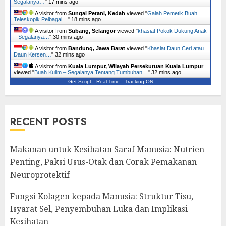
Segalanya…
"
17 mins ago
A visitor from
Sungai Petani, Kedah
viewed "
Galah Pemetik Buah
Teleskopik Pelbagai…
"
18 mins ago
A visitor from
Subang, Selangor
viewed "
khasiat Pokok Dukung Anak
– Segalanya…
"
30 mins ago
A visitor from
Bandung, Jawa Barat
viewed "
Khasiat Daun Ceri atau
Daun Kersen…
"
32 mins ago
A visitor from
Kuala Lumpur, Wilayah Persekutuan Kuala Lumpur
viewed "
Buah Kulim – Segalanya Tentang Tumbuhan…
"
32 mins ago
Get Script
Real Time
Tracking ON
RECENT POSTS
Makanan untuk Kesihatan Saraf Manusia: Nutrien
Penting, Paksi Usus-Otak dan Corak Pemakanan
Neuroprotektif
Fungsi Kolagen kepada Manusia: Struktur Tisu,
Isyarat Sel, Penyembuhan Luka dan Implikasi
Kesihatan