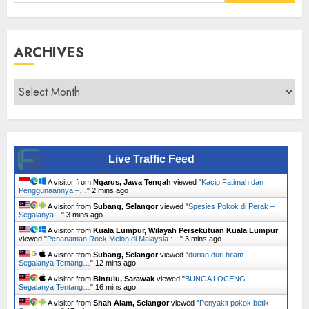
for:
ARCHIVES
Archives
Live Traffic Feed
A visitor from
Ngarus, Jawa Tengah
viewed "
Kacip Fatimah dan
Penggunaannya –…
"
2 mins ago
A visitor from
Subang, Selangor
viewed "
Spesies Pokok di Perak –
Segalanya…
"
3 mins ago
A visitor from
Kuala Lumpur, Wilayah Persekutuan Kuala Lumpur
viewed "
Penanaman Rock Melon di Malaysia :…
"
3 mins ago
A visitor from
Subang, Selangor
viewed "
durian duri hitam –
Segalanya Tentang…
"
12 mins ago
A visitor from
Bintulu, Sarawak
viewed "
BUNGA LOCENG –
Segalanya Tentang…
"
16 mins ago
A visitor from
Shah Alam, Selangor
viewed "
Penyakit pokok betik –