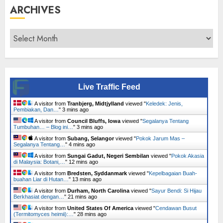
ARCHIVES
Archives
Live Traffic Feed
A visitor from
Tranbjerg, Midtjylland
viewed "
Keledek: Jenis,
Pembiakan, Dan…
"
3 mins ago
A visitor from
Council Bluffs, Iowa
viewed "
Segalanya Tentang
Tumbuhan… – Blog ini…
"
3 mins ago
A visitor from
Subang, Selangor
viewed "
Pokok Jarum Mas –
Segalanya Tentang…
"
4 mins ago
A visitor from
Sungai Gadut, Negeri Sembilan
viewed "
Pokok Akasia
di Malaysia: Botani,…
"
12 mins ago
A visitor from
Bredsten, Syddanmark
viewed "
Kepelbagaian Buah-
buahan Liar di Hutan…
"
13 mins ago
A visitor from
Durham, North Carolina
viewed "
Sayur Bendi: Si Hijau
Berkhasiat dengan…
"
21 mins ago
A visitor from
United States Of America
viewed "
Cendawan Busut
(Termitomyces heimii):…
"
28 mins ago