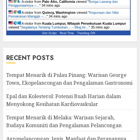
A visitor from
Palo Alto, California
viewed "
Bunga Lawang dan
Penggunaannya –…
"
34 mins ago
A visitor from
Quincy, Washington
viewed "
Kegunaan dan Nilai
Pemakanan Manggis –…
"
34 mins ago
A visitor from
Kuala Lumpur, Wilayah Persekutuan Kuala Lumpur
viewed "
Segalanya Tentang Tumbuhan… – Blog ini…
"
35 mins ago
Get Script
Real Time
Tracking ON
RECENT POSTS
Tempat Menarik di Pulau Pinang: Warisan George
Town, Ekopelancongan dan Pengalaman Gastronomi
Epal dan Kolesterol: Potensi Buah Harian dalam
Menyokong Kesihatan Kardiovaskular
Tempat Menarik di Melaka: Warisan Sejarah,
Budaya Komuniti dan Pengalaman Pelancongan
Agropelancongan: Jenis, Manfaat dan Peranannya