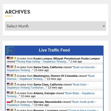
ARCHIVES
Archives
Live Traffic Feed
A visitor from
Kuala Lumpur, Wilayah Persekutuan Kuala Lumpur
viewed "
Pisang Raja Udang – Segalanya Tentang…
"
1 min ago
A visitor from
Santa Clara, California
viewed "
Buah ceri Aserola –
Segalanya Tentang…
"
13 mins ago
A visitor from
Washington, District Of Columbia
viewed "
Buah
Markisa – Segalanya Tentang…
"
13 mins ago
A visitor from
Santa Clara, California
viewed "
Buah Kulor –
Segalanya Tentang Tumbuhan…
"
13 mins ago
A visitor from
Atlanta, Georgia
viewed "
Buah Binjai – Segalanya
Tentang…
"
13 mins ago
A visitor from
Warsaw, Mazowieckie
viewed "
Buah Jentik-jentik –
Segalanya Tentang…
"
13 mins ago
A visitor from
Reserve, Louisiana
viewed "
Tropical Spice Garden –