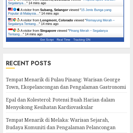
Segalanya…
"
14 mins ago
A visitor from
Subang, Selangor
viewed "
15 Jenis Bunga yang
Popular di Malaysia…
"
14 mins ago
A visitor from
Longmont, Colorado
viewed "
Remayung Merah –
Segalanya Tentang…
"
14 mins ago
A visitor from
Singapore
viewed "
Pinang Merah – Segalanya
Tentang…
"
14 mins ago
Get Script
Real Time
Tracking ON
RECENT POSTS
Tempat Menarik di Pulau Pinang: Warisan George
Town, Ekopelancongan dan Pengalaman Gastronomi
Epal dan Kolesterol: Potensi Buah Harian dalam
Menyokong Kesihatan Kardiovaskular
Tempat Menarik di Melaka: Warisan Sejarah,
Budaya Komuniti dan Pengalaman Pelancongan