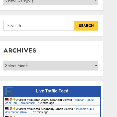
Senarai
Tumbuhan
Search
for:
ARCHIVES
Archives
Live Traffic Feed
A visitor from
Shah Alam, Selangor
viewed "
Rempah-Ratus:
Asal Usul, Karakteristik,…
"
2 mins ago
A visitor from
Kota Kinabalu, Sabah
viewed "
Heliconia subur
dan mudah dibiak –…
"
2 mins ago