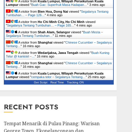
A visitor from
Kuala Lumpur, Wilayah Persekutuan Kuala
Lumpur
viewed "
Buah Gac: Superfruit Masa Hadapan…
"
3 mins ago
A visitor from
Bien Hoa, Dong Nai
viewed "
Segalanya Tentang
Tumbuhan… – Page 126…
"
4 mins ago
A visitor from
Ho Chi Minh City, Ho Chi Minh
viewed
"
Segalanya Tentang Tumbuhan… – Page 165…
"
4 mins ago
A visitor from
Shah Alam, Selangor
viewed "
Buah Mesta –
Segalanya Tentang Tumbuhan…
"
11 mins ago
A visitor from
Shanghai
viewed "
Chinese Cucumber – Segalanya
Tentang…
"
16 mins ago
A visitor from
Wedarijaksa, Jawa Tengah
viewed "
Buah Kuning
Telur @ kanistel –…
"
16 mins ago
A visitor from
Shanghai
viewed "
Chinese Cucumber – Segalanya
Tentang…
"
16 mins ago
A visitor from
Kuala Lumpur, Wilayah Persekutuan Kuala
Lumpur
viewed "
cempaka telor – Segalanya Tentang…
"
25 mins ago
Get Script
Real Time
Tracking ON
RECENT POSTS
Tempat Menarik di Pulau Pinang: Warisan
George Town, Ekopelancongan dan