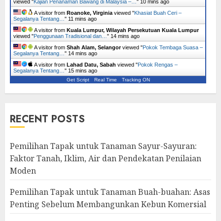
viewed "
Kajian Penanaman Bawang di Malaysia –…
"
10 mins ago
A visitor from
Roanoke, Virginia
viewed "
Khasiat Buah Ceri –
Segalanya Tentang…
"
11 mins ago
A visitor from
Kuala Lumpur, Wilayah Persekutuan Kuala Lumpur
viewed "
Penggunaan Tradisional dan…
"
14 mins ago
A visitor from
Shah Alam, Selangor
viewed "
Pokok Tembaga Suasa –
Segalanya Tentang…
"
14 mins ago
A visitor from
Lahad Datu, Sabah
viewed "
Pokok Rengas –
Segalanya Tentang…
"
15 mins ago
Get Script
Real Time
Tracking ON
RECENT POSTS
Pemilihan Tapak untuk Tanaman Sayur-Sayuran:
Faktor Tanah, Iklim, Air dan Pendekatan Penilaian
Moden
Pemilihan Tapak untuk Tanaman Buah-buahan: Asas
Penting Sebelum Membangunkan Kebun Komersial