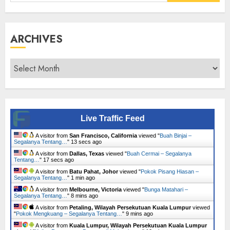
for:
ARCHIVES
Archives
Live Traffic Feed
A visitor from
San Francisco, California
viewed "
Buah Binjai –
Segalanya Tentang…
"
14 secs ago
A visitor from
Dallas, Texas
viewed "
Buah Cermai – Segalanya
Tentang…
"
18 secs ago
A visitor from
Batu Pahat, Johor
viewed "
Pokok Pisang Hiasan –
Segalanya Tentang…
"
1 min ago
A visitor from
Melbourne, Victoria
viewed "
Bunga Matahari –
Segalanya Tentang…
"
8 mins ago
A visitor from
Petaling, Wilayah Persekutuan Kuala Lumpur
viewed
"
Pokok Mengkuang – Segalanya Tentang…
"
9 mins ago
A visitor from
Kuala Lumpur, Wilayah Persekutuan Kuala Lumpur