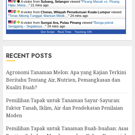
A visitor from
Subang, Selangor
viewed "
Pisang Masak vs. Pisang
Hijau: Mana…
"
21 mins ago
A visitor from
Cheras, Wilayah Persekutuan Kuala Lumpur
viewed
"
Teras Nibong Tunggal: Warisan Mistik…
"
24 mins ago
A visitor from
Sungai Ara, Pulau Pinang
viewed "
Bunga pokok
Senggang – Segalanya…
"
24 mins ago
Get Script
Real Time
Tracking ON
RECENT POSTS
Agronomi Tanaman Melon: Apa yang Kajian Terkini
Beritahu Tentang Air, Nutrien, Pemangkasan dan
Kualiti Buah?
Pemilihan Tapak untuk Tanaman Sayur-Sayuran:
Faktor Tanah, Iklim, Air dan Pendekatan Penilaian
Moden
Pemilihan Tapak untuk Tanaman Buah-buahan: Asas