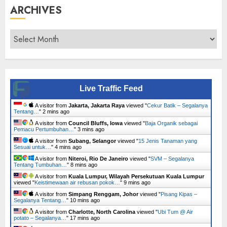
ARCHIVES
Archives
Live Traffic Feed
A visitor from
Jakarta, Jakarta Raya
viewed "
Cekur Batik – Segalanya
Tentang…
"
2 mins ago
A visitor from
Council Bluffs, Iowa
viewed "
Baja Organik sebagai
Pemacu Pertumbuhan…
"
3 mins ago
A visitor from
Subang, Selangor
viewed "
15 Jenis Tanaman yang
Sesuai untuk…
"
4 mins ago
A visitor from
Niteroi, Rio De Janeiro
viewed "
SVM – Segalanya
Tentang Tumbuhan…
"
8 mins ago
A visitor from
Kuala Lumpur, Wilayah Persekutuan Kuala Lumpur
viewed "
Keistimewaan air rebusan pokok…
"
9 mins ago
A visitor from
Simpang Renggam, Johor
viewed "
Pisang Kipas –
Segalanya Tentang…
"
10 mins ago
A visitor from
Charlotte, North Carolina
viewed "
Ubi Tum @ Air
potato – Segalanya…
"
17 mins ago