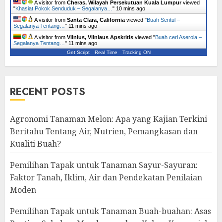
A visitor from
Cheras, Wilayah Persekutuan Kuala Lumpur
viewed
"
Khasiat Pokok Senduduk – Segalanya…
"
10 mins ago
A visitor from
Santa Clara, California
viewed "
Buah Sentul –
Segalanya Tentang…
"
11 mins ago
A visitor from
Vilnius, Vilniaus Apskritis
viewed "
Buah ceri Aserola –
Segalanya Tentang…
"
11 mins ago
Get Script
Real Time
Tracking ON
RECENT POSTS
Agronomi Tanaman Melon: Apa yang Kajian Terkini
Beritahu Tentang Air, Nutrien, Pemangkasan dan
Kualiti Buah?
Pemilihan Tapak untuk Tanaman Sayur-Sayuran:
Faktor Tanah, Iklim, Air dan Pendekatan Penilaian
Moden
Pemilihan Tapak untuk Tanaman Buah-buahan: Asas