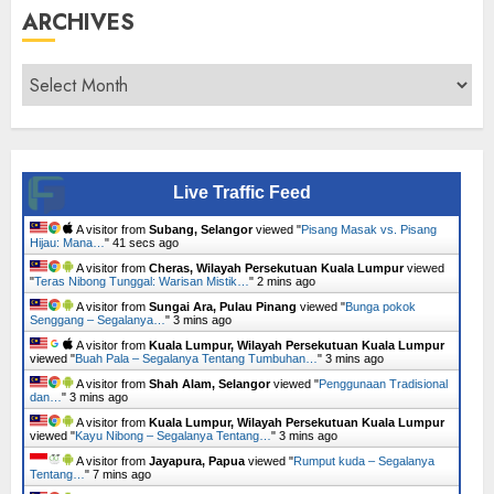
ARCHIVES
Archives
Live Traffic Feed
A visitor from
Subang, Selangor
viewed "
Pisang Masak vs. Pisang
Hijau: Mana…
"
42 secs ago
A visitor from
Cheras, Wilayah Persekutuan Kuala Lumpur
viewed
"
Teras Nibong Tunggal: Warisan Mistik…
"
2 mins ago
A visitor from
Sungai Ara, Pulau Pinang
viewed "
Bunga pokok
Senggang – Segalanya…
"
3 mins ago
A visitor from
Kuala Lumpur, Wilayah Persekutuan Kuala Lumpur
viewed "
Buah Pala – Segalanya Tentang Tumbuhan…
"
3 mins ago
A visitor from
Shah Alam, Selangor
viewed "
Penggunaan Tradisional
dan…
"
3 mins ago
A visitor from
Kuala Lumpur, Wilayah Persekutuan Kuala Lumpur
viewed "
Kayu Nibong – Segalanya Tentang…
"
3 mins ago
A visitor from
Jayapura, Papua
viewed "
Rumput kuda – Segalanya
Tentang…
"
7 mins ago