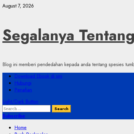
Skip
August 7, 2026
to
content
Segalanya Tenta
Blog ini memberi pendedahan kepada anda tentang spesies tumbu
Primary
Download Ebook di sini
Menu
Hubungi
Penafian
Light/Dark Button
Search
for:
Subscribe
Home