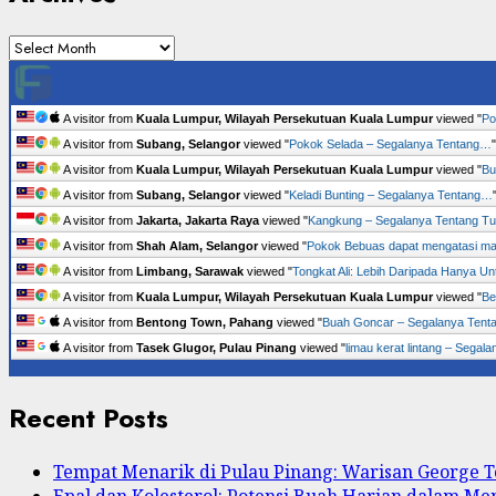
Archives
A visitor from
Kuala Lumpur, Wilayah Persekutuan Kuala Lumpur
viewed "
Po
A visitor from
Subang, Selangor
viewed "
Pokok Selada – Segalanya Tentang…
A visitor from
Kuala Lumpur, Wilayah Persekutuan Kuala Lumpur
viewed "
Bu
A visitor from
Subang, Selangor
viewed "
Keladi Bunting – Segalanya Tentang…
A visitor from
Jakarta, Jakarta Raya
viewed "
Kangkung – Segalanya Tentang 
A visitor from
Shah Alam, Selangor
viewed "
Pokok Bebuas dapat mengatasi m
A visitor from
Limbang, Sarawak
viewed "
Tongkat Ali: Lebih Daripada Hanya U
A visitor from
Kuala Lumpur, Wilayah Persekutuan Kuala Lumpur
viewed "
Be
A visitor from
Bentong Town, Pahang
viewed "
Buah Goncar – Segalanya Ten
A visitor from
Tasek Glugor, Pulau Pinang
viewed "
limau kerat lintang – Sega
Recent Posts
Tempat Menarik di Pulau Pinang: Warisan George
Epal dan Kolesterol: Potensi Buah Harian dalam M