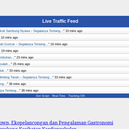
Live Traffic Feed
kok Sambung Nyawa – Segalanya Tentang…
"
10 mins ago
"
10 mins ago
ah Goncar – Segalanya Tentang…
"
16 mins ago
"
19 mins ago
Tumbuhan…
"
23 mins ago
asalah…
"
25 mins ago
ntuk…
"
33 mins ago
limbing Tanah – Segalanya Tentang…
"
33 mins ago
tang…
"
36 mins ago
lanya Tentang…
"
38 mins ago
Get Script
Real Time
Tracking ON
 Town, Ekopelancongan dan Pengalaman Gastronomi
enyokong Kesihatan Kardiovaskular