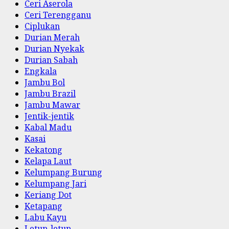
Ceri Aserola
Ceri Terengganu
Ciplukan
Durian Merah
Durian Nyekak
Durian Sabah
Engkala
Jambu Bol
Jambu Brazil
Jambu Mawar
Jentik-jentik
Kabal Madu
Kasai
Kekatong
Kelapa Laut
Kelumpang Burung
Kelumpang Jari
Keriang Dot
Ketapang
Labu Kayu
Letup-letup