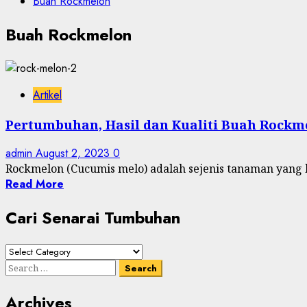
Buah Rockmelon
Buah Rockmelon
Artikel
Pertumbuhan, Hasil dan Kualiti Buah Rockm
admin
August 2, 2023
0
Rockmelon (Cucumis melo) adalah sejenis tanaman yang b
Read More
Cari Senarai Tumbuhan
Cari
Senarai
Search
Tumbuhan
for:
Archives