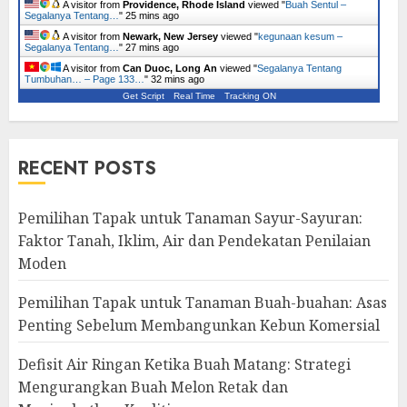
A visitor from
Providence, Rhode Island
viewed "
Buah Sentul –
Segalanya Tentang…
"
26 mins ago
A visitor from
Newark, New Jersey
viewed "
kegunaan kesum –
Segalanya Tentang…
"
27 mins ago
A visitor from
Can Duoc, Long An
viewed "
Segalanya Tentang
Tumbuhan… – Page 133…
"
32 mins ago
Get Script
Real Time
Tracking ON
RECENT POSTS
Pemilihan Tapak untuk Tanaman Sayur-Sayuran:
Faktor Tanah, Iklim, Air dan Pendekatan Penilaian
Moden
Pemilihan Tapak untuk Tanaman Buah-buahan: Asas
Penting Sebelum Membangunkan Kebun Komersial
Defisit Air Ringan Ketika Buah Matang: Strategi
Mengurangkan Buah Melon Retak dan