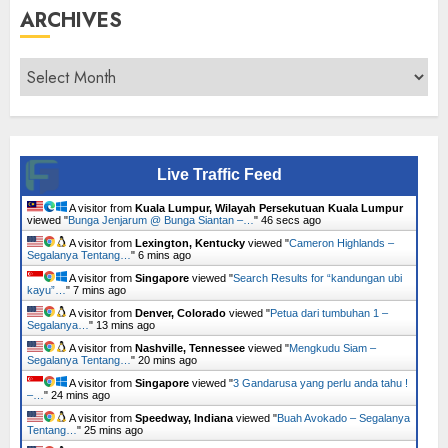
ARCHIVES
Archives
Live Traffic Feed
A visitor from
Kuala Lumpur, Wilayah Persekutuan Kuala Lumpur
viewed "
Bunga Jenjarum @ Bunga Siantan –…
"
47 secs ago
A visitor from
Lexington, Kentucky
viewed "
Cameron Highlands –
Segalanya Tentang…
"
6 mins ago
A visitor from
Singapore
viewed "
Search Results for “kandungan ubi
kayu”…
"
7 mins ago
A visitor from
Denver, Colorado
viewed "
Petua dari tumbuhan 1 –
Segalanya…
"
13 mins ago
A visitor from
Nashville, Tennessee
viewed "
Mengkudu Siam –
Segalanya Tentang…
"
20 mins ago
A visitor from
Singapore
viewed "
3 Gandarusa yang perlu anda tahu !
–…
"
24 mins ago
A visitor from
Speedway, Indiana
viewed "
Buah Avokado – Segalanya
Tentang…
"
25 mins ago