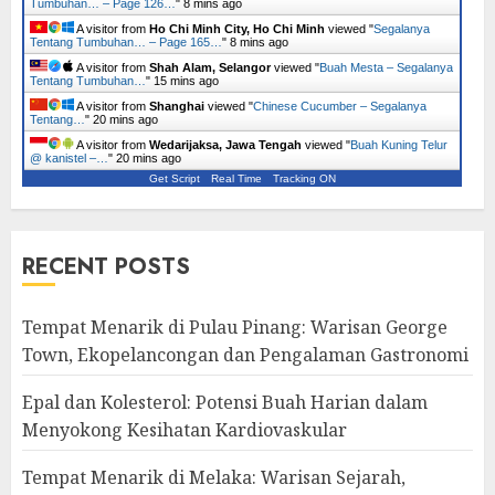
Tumbuhan… – Page 126…
"
8 mins ago
A visitor from
Ho Chi Minh City, Ho Chi Minh
viewed "
Segalanya
Tentang Tumbuhan… – Page 165…
"
8 mins ago
A visitor from
Shah Alam, Selangor
viewed "
Buah Mesta – Segalanya
Tentang Tumbuhan…
"
15 mins ago
A visitor from
Shanghai
viewed "
Chinese Cucumber – Segalanya
Tentang…
"
20 mins ago
A visitor from
Wedarijaksa, Jawa Tengah
viewed "
Buah Kuning Telur
@ kanistel –…
"
20 mins ago
Get Script
Real Time
Tracking ON
RECENT POSTS
Tempat Menarik di Pulau Pinang: Warisan George
Town, Ekopelancongan dan Pengalaman Gastronomi
Epal dan Kolesterol: Potensi Buah Harian dalam
Menyokong Kesihatan Kardiovaskular
Tempat Menarik di Melaka: Warisan Sejarah,