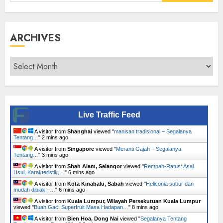
for:
ARCHIVES
Archives
Live Traffic Feed
A visitor from
Shanghai
viewed "
manisan tradisional – Segalanya
Tentang…
"
2 mins ago
A visitor from
Singapore
viewed "
Meranti Gajah – Segalanya
Tentang…
"
3 mins ago
A visitor from
Shah Alam, Selangor
viewed "
Rempah-Ratus: Asal
Usul, Karakteristik,…
"
6 mins ago
A visitor from
Kota Kinabalu, Sabah
viewed "
Heliconia subur dan
mudah dibiak –…
"
6 mins ago
A visitor from
Kuala Lumpur, Wilayah Persekutuan Kuala Lumpur
viewed "
Buah Gac: Superfruit Masa Hadapan…
"
8 mins ago
A visitor from
Bien Hoa, Dong Nai
viewed "
Segalanya Tentang