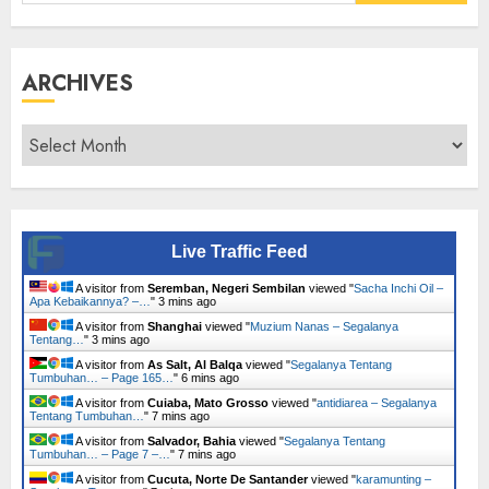
for:
ARCHIVES
Archives
Live Traffic Feed
A visitor from
Seremban, Negeri Sembilan
viewed "
Sacha Inchi Oil –
Apa Kebaikannya? –…
"
3 mins ago
A visitor from
Shanghai
viewed "
Muzium Nanas – Segalanya
Tentang…
"
3 mins ago
A visitor from
As Salt, Al Balqa
viewed "
Segalanya Tentang
Tumbuhan… – Page 165…
"
6 mins ago
A visitor from
Cuiaba, Mato Grosso
viewed "
antidiarea – Segalanya
Tentang Tumbuhan…
"
7 mins ago
A visitor from
Salvador, Bahia
viewed "
Segalanya Tentang
Tumbuhan… – Page 7 –…
"
7 mins ago
A visitor from
Cucuta, Norte De Santander
viewed "
karamunting –