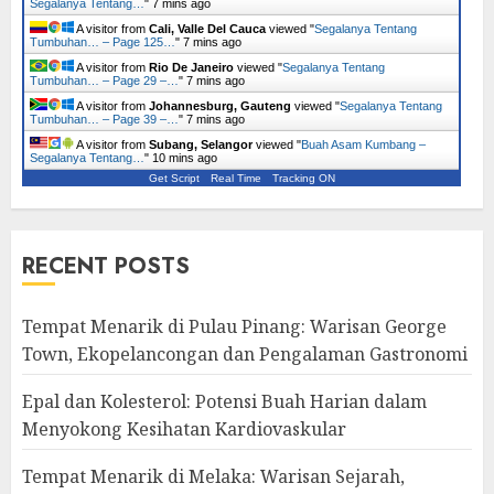
Segalanya Tentang…
"
7 mins ago
A visitor from
Cali, Valle Del Cauca
viewed "
Segalanya Tentang
Tumbuhan… – Page 125…
"
7 mins ago
A visitor from
Rio De Janeiro
viewed "
Segalanya Tentang
Tumbuhan… – Page 29 –…
"
7 mins ago
A visitor from
Johannesburg, Gauteng
viewed "
Segalanya Tentang
Tumbuhan… – Page 39 –…
"
7 mins ago
A visitor from
Subang, Selangor
viewed "
Buah Asam Kumbang –
Segalanya Tentang…
"
10 mins ago
Get Script
Real Time
Tracking ON
RECENT POSTS
Tempat Menarik di Pulau Pinang: Warisan George
Town, Ekopelancongan dan Pengalaman Gastronomi
Epal dan Kolesterol: Potensi Buah Harian dalam
Menyokong Kesihatan Kardiovaskular
Tempat Menarik di Melaka: Warisan Sejarah,