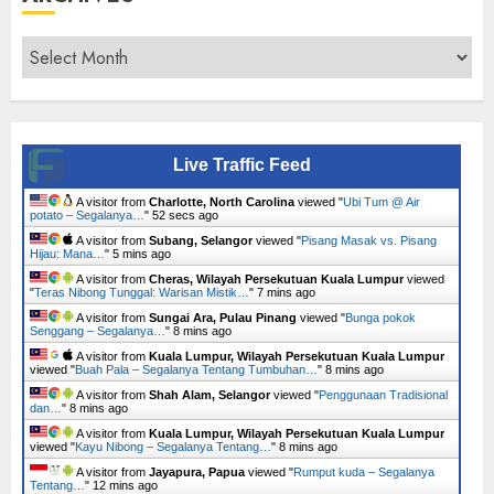
Archives
Live Traffic Feed
A visitor from
Charlotte, North Carolina
viewed "
Ubi Tum @ Air
potato – Segalanya…
"
53 secs ago
A visitor from
Subang, Selangor
viewed "
Pisang Masak vs. Pisang
Hijau: Mana…
"
5 mins ago
A visitor from
Cheras, Wilayah Persekutuan Kuala Lumpur
viewed
"
Teras Nibong Tunggal: Warisan Mistik…
"
7 mins ago
A visitor from
Sungai Ara, Pulau Pinang
viewed "
Bunga pokok
Senggang – Segalanya…
"
8 mins ago
A visitor from
Kuala Lumpur, Wilayah Persekutuan Kuala Lumpur
viewed "
Buah Pala – Segalanya Tentang Tumbuhan…
"
8 mins ago
A visitor from
Shah Alam, Selangor
viewed "
Penggunaan Tradisional
dan…
"
8 mins ago
A visitor from
Kuala Lumpur, Wilayah Persekutuan Kuala Lumpur
viewed "
Kayu Nibong – Segalanya Tentang…
"
8 mins ago
A visitor from
Jayapura, Papua
viewed "
Rumput kuda – Segalanya
Tentang…
"
12 mins ago