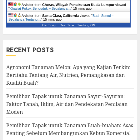
A visitor from
Cheras, Wilayah Persekutuan Kuala Lumpur
viewed
"
Khasiat Pokok Senduduk – Segalanya…
"
15 mins ago
A visitor from
Santa Clara, California
viewed "
Buah Sentul –
Segalanya Tentang…
"
15 mins ago
Get Script
Real Time
Tracking ON
RECENT POSTS
Agronomi Tanaman Melon: Apa yang Kajian Terkini
Beritahu Tentang Air, Nutrien, Pemangkasan dan
Kualiti Buah?
Pemilihan Tapak untuk Tanaman Sayur-Sayuran:
Faktor Tanah, Iklim, Air dan Pendekatan Penilaian
Moden
Pemilihan Tapak untuk Tanaman Buah-buahan: Asas
Penting Sebelum Membangunkan Kebun Komersial