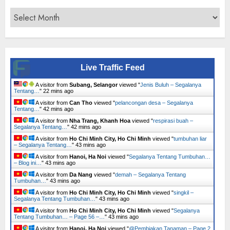
Archives
Live Traffic Feed
A visitor from
Subang, Selangor
viewed "
Jenis Buluh – Segalanya
Tentang…
"
22 mins ago
A visitor from
Can Tho
viewed "
pelancongan desa – Segalanya
Tentang…
"
42 mins ago
A visitor from
Nha Trang, Khanh Hoa
viewed "
respirasi buah –
Segalanya Tentang…
"
42 mins ago
A visitor from
Ho Chi Minh City, Ho Chi Minh
viewed "
tumbuhan liar
– Segalanya Tentang…
"
43 mins ago
A visitor from
Hanoi, Ha Noi
viewed "
Segalanya Tentang Tumbuhan…
– Blog ini…
"
43 mins ago
A visitor from
Da Nang
viewed "
demah – Segalanya Tentang
Tumbuhan…
"
43 mins ago
A visitor from
Ho Chi Minh City, Ho Chi Minh
viewed "
singkil –
Segalanya Tentang Tumbuhan…
"
43 mins ago
A visitor from
Ho Chi Minh City, Ho Chi Minh
viewed "
Segalanya
Tentang Tumbuhan… – Page 56 –…
"
43 mins ago
A visitor from
Hanoi, Ha Noi
viewed "
@Pembiakan Tanaman – Page 2