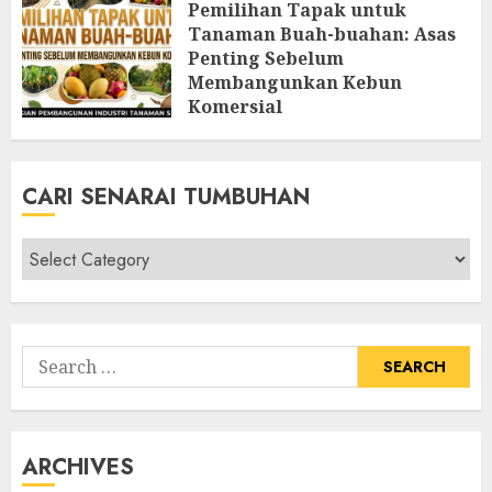
Pemilihan Tapak untuk
Tanaman Buah-buahan: Asas
Penting Sebelum
Membangunkan Kebun
Komersial
AUGUST 8, 2026
0
CARI SENARAI TUMBUHAN
Cari
Senarai
Tumbuhan
Search
for:
ARCHIVES