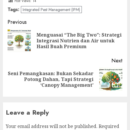
Post Views:
14
Tags:
Integrated Pest Management (IPM)
Post
Previous
navigation
Menguasai “The Big Two”: Strategi
Pre
Integrasi Nutrien dan Air untuk
pos
Hasil Buah Premium
Next
Seni Pemangkasan: Bukan Sekadar
Next
Potong Dahan, Tapi Strategi
post:
‘Canopy Management’
Leave a Reply
Your email address will not be published.
Required