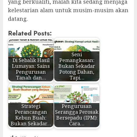
yang berkualiti, malah kita sedang menjaga
kelestarian alam untuk musim-musim akan
datang.
Related Posts:
Seni
Di Sebalik Hasil
Pemangkasan:
Lumayan: Sains
Bukan Sekadar
Pengurusan
Potong Dahan,
Tanah dan…
Tapi…
Strategi
Pengurusan
Perancangan
Serangga Perosak
Kebun Buah:
Bersepadu (IPM):
Bukan Sekadar…
Cara…