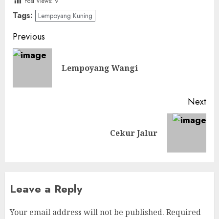
Post Views:
9
Tags:
Lempoyang Kuning
Post
Previous
navigation
Pre
Lempoyang Wangi
pos
Next
Next
Cekur Jalur
post:
Leave a Reply
Your email address will not be published.
Required