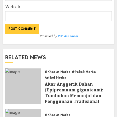
Website
Protected by
WP Anti Spam
RELATED NEWS
@Khasiat Herba
@Pokok Herba
Artikel Herba
Akar Anggerik Dahan
(Epipremnum giganteum):
Tumbuhan Memanjat dan
Penggunaan Tradisional
Orang Asli Jakun
AUGUST 2, 2026
0
@Khasiat Herba