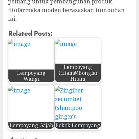
peluang untuk pembangunan produk
fitofarmaka moden berasaskan tumbuhan
ini.
Related Posts:
Lempoyang
Lempoyang
Hitam@Bonglai
Wangi
Hitam
Lempoyang Gajah
Pokok Lempoyang