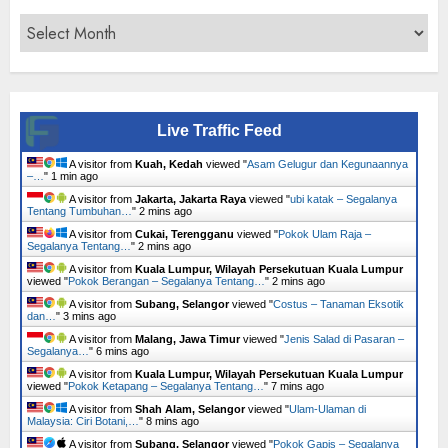
Archives
Live Traffic Feed
A visitor from
Kuah, Kedah
viewed "
Asam Gelugur dan Kegunaannya
–…
"
1 min ago
A visitor from
Jakarta, Jakarta Raya
viewed "
ubi katak – Segalanya
Tentang Tumbuhan…
"
2 mins ago
A visitor from
Cukai, Terengganu
viewed "
Pokok Ulam Raja –
Segalanya Tentang…
"
2 mins ago
A visitor from
Kuala Lumpur, Wilayah Persekutuan Kuala Lumpur
viewed "
Pokok Berangan – Segalanya Tentang…
"
2 mins ago
A visitor from
Subang, Selangor
viewed "
Costus – Tanaman Eksotik
dan…
"
3 mins ago
A visitor from
Malang, Jawa Timur
viewed "
Jenis Salad di Pasaran –
Segalanya…
"
6 mins ago
A visitor from
Kuala Lumpur, Wilayah Persekutuan Kuala Lumpur
viewed "
Pokok Ketapang – Segalanya Tentang…
"
7 mins ago
A visitor from
Shah Alam, Selangor
viewed "
Ulam-Ulaman di
Malaysia: Ciri Botani,…
"
8 mins ago
A visitor from
Subang, Selangor
viewed "
Pokok Gapis – Segalanya