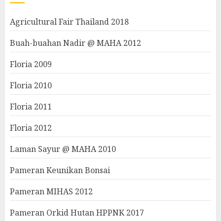
Agricultural Fair Thailand 2018
Buah-buahan Nadir @ MAHA 2012
Floria 2009
Floria 2010
Floria 2011
Floria 2012
Laman Sayur @ MAHA 2010
Pameran Keunikan Bonsai
Pameran MIHAS 2012
Pameran Orkid Hutan HPPNK 2017