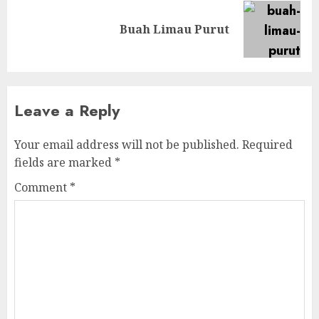
Next
Buah Limau Purut
post:
Leave a Reply
Your email address will not be published.
Required
fields are marked
*
Comment
*