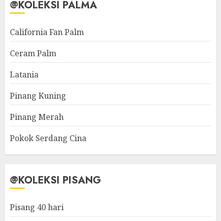
@KOLEKSI PALMA
California Fan Palm
Ceram Palm
Latania
Pinang Kuning
Pinang Merah
Pokok Serdang Cina
@KOLEKSI PISANG
Pisang 40 hari