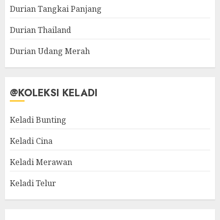
Durian Tangkai Panjang
Durian Thailand
Durian Udang Merah
@KOLEKSI KELADI
Keladi Bunting
Keladi Cina
Keladi Merawan
Keladi Telur