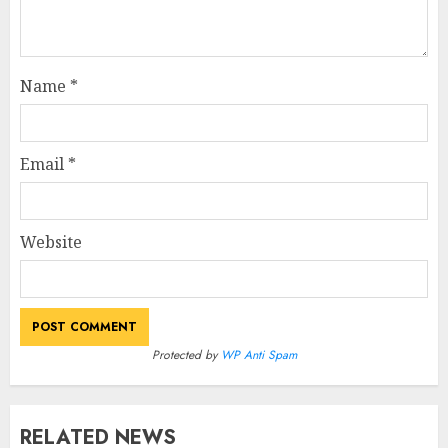
Name
*
Email
*
Website
Protected by
WP Anti Spam
RELATED NEWS