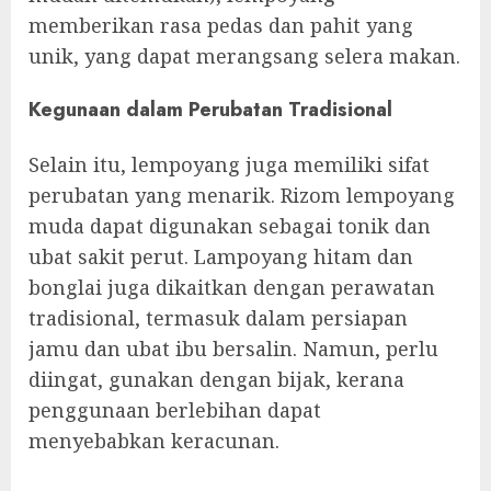
memberikan rasa pedas dan pahit yang
unik, yang dapat merangsang selera makan.
Kegunaan dalam Perubatan Tradisional
Selain itu, lempoyang juga memiliki sifat
perubatan yang menarik. Rizom lempoyang
muda dapat digunakan sebagai tonik dan
ubat sakit perut. Lampoyang hitam dan
bonglai juga dikaitkan dengan perawatan
tradisional, termasuk dalam persiapan
jamu dan ubat ibu bersalin. Namun, perlu
diingat, gunakan dengan bijak, kerana
penggunaan berlebihan dapat
menyebabkan keracunan.