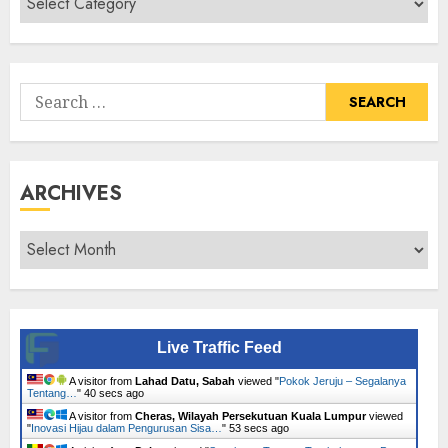
Senarai
Tumbuhan
Search
for:
ARCHIVES
Archives
Live Traffic Feed
A visitor from
Lahad Datu, Sabah
viewed "
Pokok Jeruju – Segalanya
Tentang…
"
41 secs ago
A visitor from
Cheras, Wilayah Persekutuan Kuala Lumpur
viewed
"
Inovasi Hijau dalam Pengurusan Sisa…
"
54 secs ago