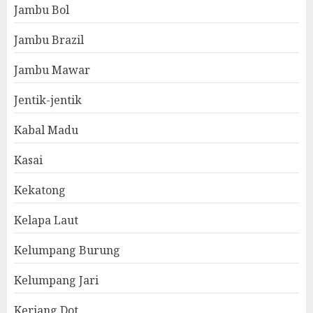
Jambu Bol
Jambu Brazil
Jambu Mawar
Jentik-jentik
Kabal Madu
Kasai
Kekatong
Kelapa Laut
Kelumpang Burung
Kelumpang Jari
Keriang Dot