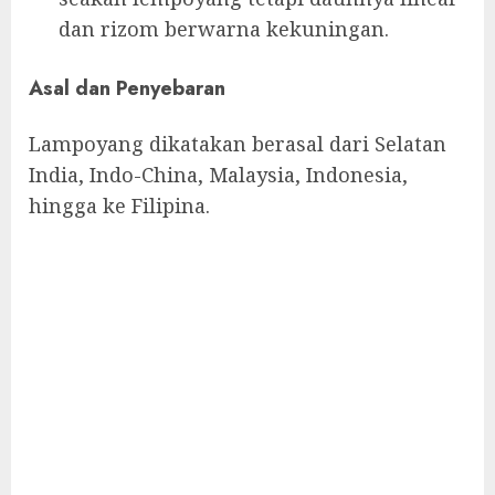
dan rizom berwarna kekuningan.
Asal dan Penyebaran
Lampoyang dikatakan berasal dari Selatan
India, Indo-China, Malaysia, Indonesia,
hingga ke Filipina.