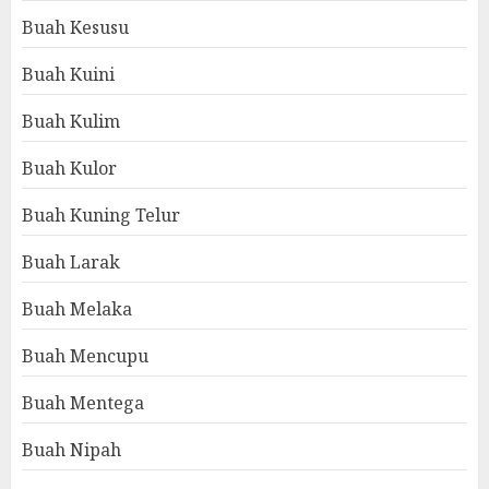
Buah Kesusu
Buah Kuini
Buah Kulim
Buah Kulor
Buah Kuning Telur
Buah Larak
Buah Melaka
Buah Mencupu
Buah Mentega
Buah Nipah