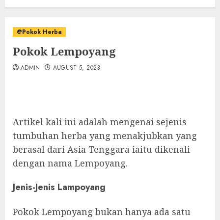
@Pokok Herba
Pokok Lempoyang
ADMIN
AUGUST 5, 2023
Artikel kali ini adalah mengenai sejenis
tumbuhan herba yang menakjubkan yang
berasal dari Asia Tenggara iaitu dikenali
dengan nama Lempoyang.
Jenis-Jenis Lampoyang
Pokok Lempoyang bukan hanya ada satu