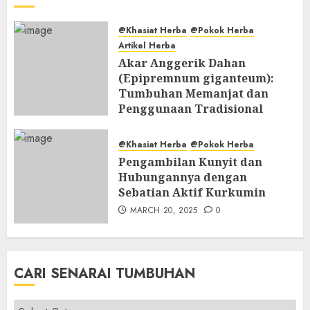
@Khasiat Herba
@Pokok Herba
Artikel Herba
Akar Anggerik Dahan
(Epipremnum giganteum):
Tumbuhan Memanjat dan
Penggunaan Tradisional
Orang Asli Jakun
AUGUST 2, 2026
0
@Khasiat Herba
@Pokok Herba
Pengambilan Kunyit dan
Hubungannya dengan
Sebatian Aktif Kurkumin
MARCH 20, 2025
0
CARI SENARAI TUMBUHAN
Cari