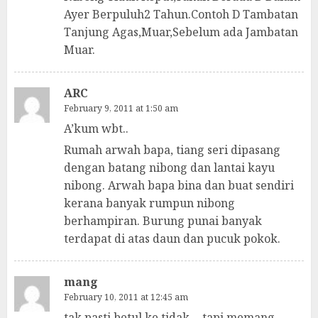
Ayer Berpuluh2 Tahun.Contoh D Tambatan
Tanjung Agas,Muar,Sebelum ada Jambatan
Muar.
ARC
February 9, 2011 at 1:50 am
A’kum wbt..
Rumah arwah bapa, tiang seri dipasang
dengan batang nibong dan lantai kayu
nibong. Arwah bapa bina dan buat sendiri
kerana banyak rumpun nibong
berhampiran. Burung punai banyak
terdapat di atas daun dan pucuk pokok.
mang
February 10, 2011 at 12:45 am
tak pasti betul ke tidak….tapi memang