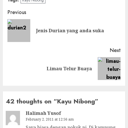
Kayu Nibong
Post
Previous
navigation
Pre
Jenis Durian yang anda suka
pos
Next
Next
Limau Telur Buaya
post:
42 thoughts on “
Kayu Nibong
”
Halimah Yusof
February 2, 2011 at 12:56 am
Saya biasa dengan pokok ni. Di kampung