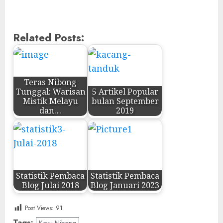
Related Posts:
Teras Nibong
Tunggal: Warisan
5 Artikel Popular
Mistik Melayu
bulan September
dan…
2019
Statistik Pembaca
Statistik Pembaca
Blog Julai 2018
Blog Januari 2023
Post Views:
91
Tags: