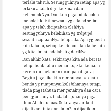
terlalu taksub. Sesungguhnya setiap apa yg
brlaku adalah dgn keizinan dan
kehendakNya. Dan kita juga tidak boleh
menolak keistimewaan yg ada pd setiap
apa yg telah diciptakan olehNya
sesungguhnya kelebihan yg trdpt pd
sesuatu ciptaanNya tetap ada. Apa yg perlu
kita fahami, setiap kelebihan dan kehebatn
yg kita dapati adalah dtg dariNya.
Dan akhir kata, sekiranya kita ada kereta
tetapi tidak tahu memandu, xkn kemana
kereta itu melainkn disimpan digaraj.
Begitu juga jika kita mmpunyai sesuatu
benda yg mmpunyai kelebihannya tetapi
tiada pngetahuan mengenainya dan cara
penggunaanya, tiadalah gunanya juga.
Ilmu Allah itu luas. Sekiranya air laut
dijadikan tinta dan daun2an dijadikan