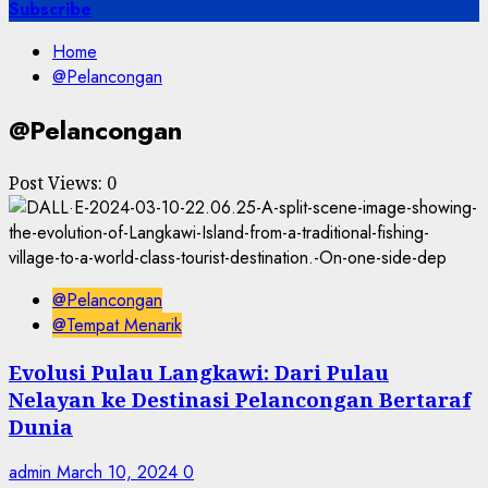
for:
Subscribe
Home
@Pelancongan
@Pelancongan
Post Views:
0
@Pelancongan
@Tempat Menarik
Evolusi Pulau Langkawi: Dari Pulau
Nelayan ke Destinasi Pelancongan Bertaraf
Dunia
admin
March 10, 2024
0