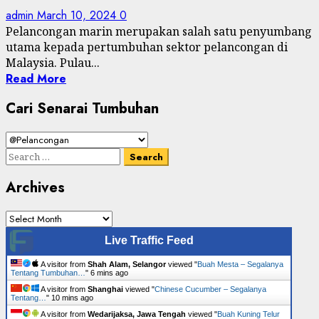
admin
March 10, 2024
0
Pelancongan marin merupakan salah satu penyumbang
utama kepada pertumbuhan sektor pelancongan di
Malaysia. Pulau...
Read More
Cari Senarai Tumbuhan
Cari
Senarai
Search
Tumbuhan
for:
Archives
Archives
Live Traffic Feed
A visitor from
Shah Alam, Selangor
viewed "
Buah Mesta – Segalanya
Tentang Tumbuhan…
"
6 mins ago
A visitor from
Shanghai
viewed "
Chinese Cucumber – Segalanya
Tentang…
"
11 mins ago
A visitor from
Wedarijaksa, Jawa Tengah
viewed "
Buah Kuning Telur