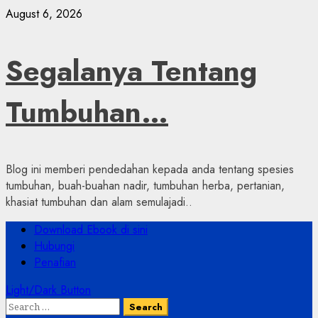
Skip
August 6, 2026
to
content
Segalanya Tentang
Tumbuhan…
Blog ini memberi pendedahan kepada anda tentang spesies
tumbuhan, buah-buahan nadir, tumbuhan herba, pertanian,
khasiat tumbuhan dan alam semulajadi..
Primary
Download Ebook di sini
Menu
Hubungi
Penafian
Light/Dark Button
Search