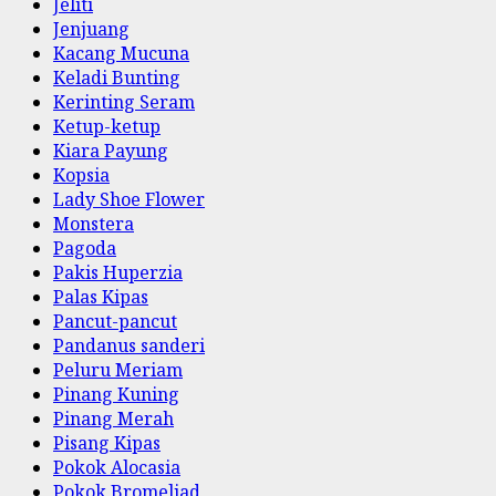
Jeliti
Jenjuang
Kacang Mucuna
Keladi Bunting
Kerinting Seram
Ketup-ketup
Kiara Payung
Kopsia
Lady Shoe Flower
Monstera
Pagoda
Pakis Huperzia
Palas Kipas
Pancut-pancut
Pandanus sanderi
Peluru Meriam
Pinang Kuning
Pinang Merah
Pisang Kipas
Pokok Alocasia
Pokok Bromeliad