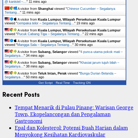
@ kanistel –…
"
11 mins ago
A visitor from
Shanghai
viewed "
Chinese Cucumber – Segalanya
Tentang…
"
11 mins ago
A visitor from
Kuala Lumpur, Wilayah Persekutuan Kuala Lumpur
viewed "
cempaka telor – Segalanya Tentang…
"
19 mins ago
A visitor from
Kuala Lumpur, Wilayah Persekutuan Kuala Lumpur
viewed "
Pucuk Cabang Tiga – Segalanya Tentang…
"
22 mins ago
A visitor from
Kuala Lumpur, Wilayah Persekutuan Kuala Lumpur
viewed "
Mangga Sala – Segalanya Tentang…
"
30 mins ago
A visitor from
Subang, Selangor
viewed "
4 punca utama pokok mati –
Segalanya…
"
34 mins ago
A visitor from
Subang, Selangor
viewed "
Khasiat jarum tujuh bilah –
Segalanya…
"
38 mins ago
A visitor from
Teluk Intan, Perak
viewed "
Bunga Durian Belanda –
Segalanya…
"
50 mins ago
Get Script
Real Time
Tracking ON
Recent Posts
Tempat Menarik di Pulau Pinang: Warisan George
Town, Ekopelancongan dan Pengalaman
Gastronomi
Epal dan Kolesterol: Potensi Buah Harian dalam
Menyokong Kesihatan Kardiovaskular