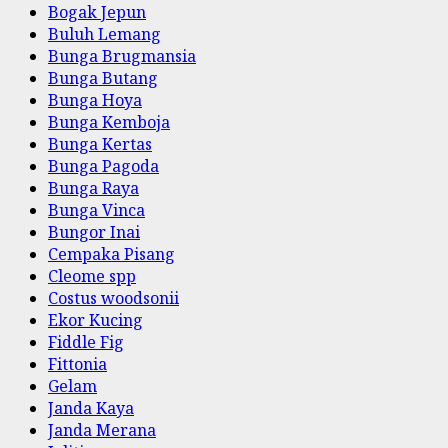
Bogak Jepun
Buluh Lemang
Bunga Brugmansia
Bunga Butang
Bunga Hoya
Bunga Kemboja
Bunga Kertas
Bunga Pagoda
Bunga Raya
Bunga Vinca
Bungor Inai
Cempaka Pisang
Cleome spp
Costus woodsonii
Ekor Kucing
Fiddle Fig
Fittonia
Gelam
Janda Kaya
Janda Merana