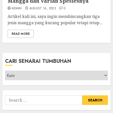
Mangga dan Varian Spesiesnya
ADMIN
AUGUST 16, 2023
0
Artikel kali ini, saya ingin membincangkan tiga
jenis mangga yang kurang popular tetapi tetap...
READ MORE
CARI SENARAI TUMBUHAN
Cari
Senarai
Tumbuhan
Search
for: