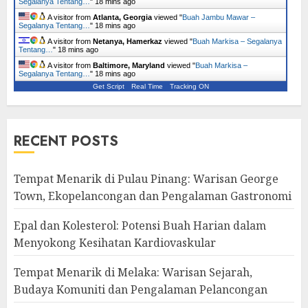
Segalanya Tentang…
"
18 mins ago
A visitor from
Atlanta, Georgia
viewed "
Buah Jambu Mawar –
Segalanya Tentang…
"
18 mins ago
A visitor from
Netanya, Hamerkaz
viewed "
Buah Markisa – Segalanya
Tentang…
"
18 mins ago
A visitor from
Baltimore, Maryland
viewed "
Buah Markisa –
Segalanya Tentang…
"
18 mins ago
Get Script
Real Time
Tracking ON
RECENT POSTS
Tempat Menarik di Pulau Pinang: Warisan George
Town, Ekopelancongan dan Pengalaman Gastronomi
Epal dan Kolesterol: Potensi Buah Harian dalam
Menyokong Kesihatan Kardiovaskular
Tempat Menarik di Melaka: Warisan Sejarah,
Budaya Komuniti dan Pengalaman Pelancongan