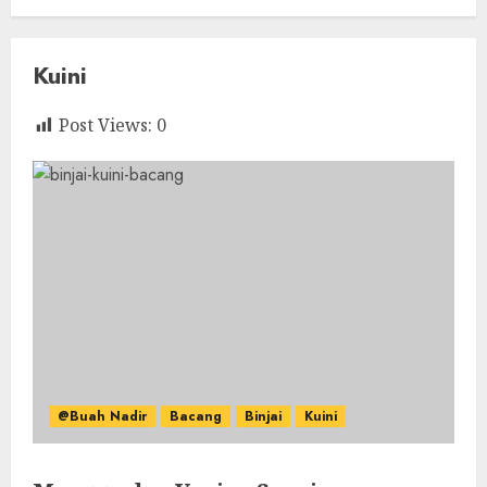
Kuini
Post Views:
0
@Buah Nadir
Bacang
Binjai
Kuini