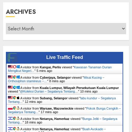
ARCHIVES
Archives
Live Traffic Feed
A visitor from
Kangar, Perlis
viewed "
Kawasan Tanaman Durian
Mengikut Negeri…
"
5 mins ago
A visitor from
Cyberjaya, Selangor
viewed "
Misai Kucing –
Orthosiphon stamineus –…
"
8 mins ago
A visitor from
Kuala Lumpur, Wilayah Persekutuan Kuala Lumpur
viewed "
@Koleksi Durian – Segalanya Tentang…
"
10 mins ago
A visitor from
Subang, Selangor
viewed "
labu kundur – Segalanya
Tentang…
"
12 mins ago
A visitor from
Warsaw, Mazowieckie
viewed "
Pokok Bunga Cengkih –
Segalanya Tentang…
"
17 mins ago
A visitor from
Netanya, Hamerkaz
viewed "
Bunga Jeliti – Segalanya
Tentang…
"
18 mins ago
A visitor from
Netanya, Hamerkaz
viewed "
Buah Avokado –