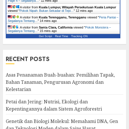
Page 4 – Segalanya…
"
11 mins ago
A visitor from
Kuala Lumpur, Wilayah Persekutuan Kuala Lumpur
viewed "
Pokok Nipah: Bukan Sekadar di Tepi…
"
12 mins ago
A visitor from
Kuala Terengganu, Terengganu
viewed "
Peria Pantai –
Segalanya Tentang…
"
14 mins ago
A visitor from
Santa Clara, California
viewed "
Pokok Monstera –
Segalanya Tentang…
"
15 mins ago
Get Script
Real Time
Tracking ON
RECENT POSTS
Asas Penanaman Buah-buahan: Pemilihan Tapak,
Bahan Tanaman, Pengurusan Agronomi dan
Kelestarian
Petai dan Jering: Nutrisi, Ekologi dan
Kepentingannya dalam Sistem Agroforestri
Genetik dan Biologi Molekul: Memahami DNA, Gen
dan Teknologi Moden dalam Sains Hayat