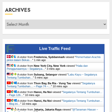
ARCHIVES
Archives
Live Traffic Feed
A visitor from
Fredericia, Syddanmark
viewed "
Pemerhatian Arachis
pintoi dalam Bekas…
"
1 min ago
A visitor from
New York City, New York
viewed "
Halia dan
Penggunaannya – Segalanya…
"
3 mins ago
A visitor from
Subang, Selangor
viewed "
Labu Kayu – Segalanya
Tentang Tumbuhan…
"
5 mins ago
A visitor from
Thon Bay, Ba Ria - Vung Tau
viewed "
Segalanya
Tentang Tumbuhan… – Page 74 –…
"
10 mins ago
A visitor from
Hanoi, Ha Noi
viewed "
Segalanya Tentang Tumbuhan…
– Page 126…
"
10 mins ago
A visitor from
Hanoi, Ha Noi
viewed "
Segalanya Tentang Tumbuhan…
– Blog ini…
"
10 mins ago
A visitor from
Jakarta, Jakarta Raya
viewed "
@Tanaman Hiasan –