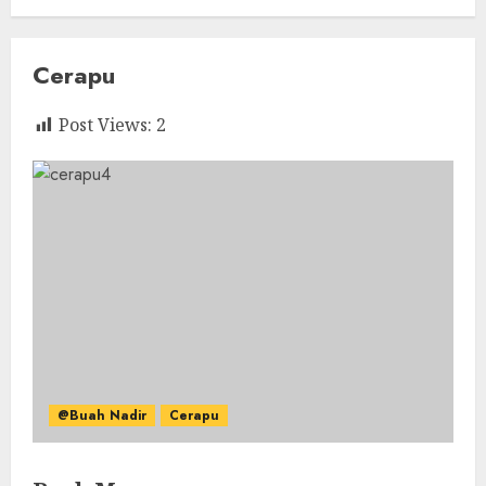
Cerapu
Post Views:
2
@Buah Nadir
Cerapu